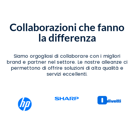
Assistenza Stampanti Termiche Baselice
Noleggio Scanner Baselice
Noleggio Stampanti Baselice
Noleggio Stampanti Termiche Baselice
Collaborazioni che fanno
Vendita Stampanti Baselice
Vendita Stampanti Termiche Baselice
la differenza
Siamo orgogliosi di collaborare con i migliori
brand e partner nel settore. Le nostre alleanze ci
permettono di offrire soluzioni di alta qualità e
servizi eccellenti.