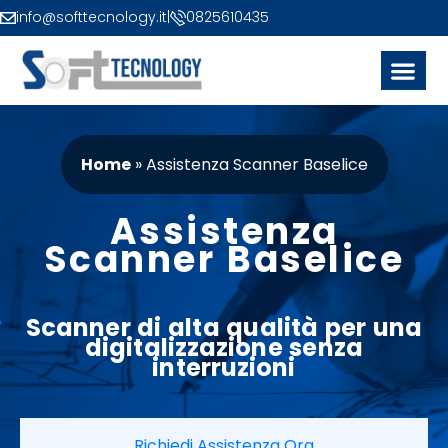
info@softtecnology.it
|
0825610435
Home
»
Assistenza Scanner Baselice
Assistenza
Scanner Baselice
Scanner
di alta qualità per una
digitalizzazione senza
interruzioni
Richiedi Assistenza Ora