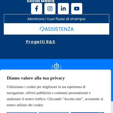
Social Media
Monitora i tuoi flussi di stampa
ASSISTENZA
Progetti R&S
DOCUMENTAZIONE SLA
Diamo valore alla tua privacy
Utilizziamo i cookie per migliorare la tua esperienza di
SPECIFICHE TECNICHE
navigazione, offrirti pubblicità o contenuti personalizzati e
analizzare il nostro traffico. Cliccando “Accetta tutti”, acconsenti al
nostro utilizzo dei cookie.
© 2026 SOFT TECNOLOGY | P.IVA 02137470643