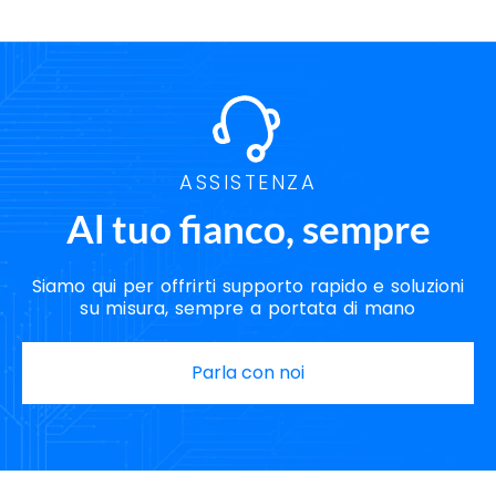
ASSISTENZA
Al tuo fianco, sempre
Siamo qui per offrirti supporto rapido e soluzioni
su misura, sempre a portata di mano
Parla con noi