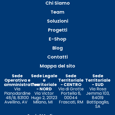
Chi Siamo
Team
Soluzioni
Progetti
E-Shop
Blog
Contatti
Mappa del sito
Sede
Sede Legale
Sede
Sede
Operativa e
e
Territoriale
Territoriale
amministrativa
Territoriale
- CENTRO
- SUD
Via
- NORD
Via di Grotte
Via Rosa
Pianodardine
Via Victor
Portella 6,
Jemma 103,
48/B, 83100
Hugo 2, 20123
00044
84019
Avellino, AV
Milano, MI
Frascati, RM
Battipaglia,
SA