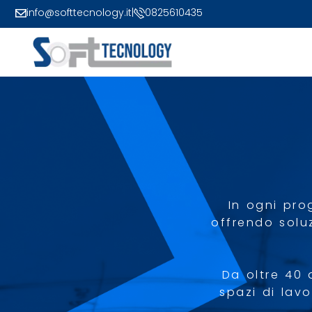
info@softtecnology.it
|
0825610435
In ogni pro
offrendo solu
Da oltre 40 
spazi di lavo