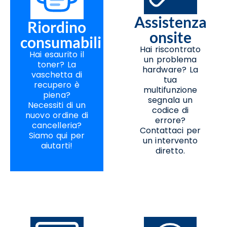
Assistenza
Riordino
onsite
consumabili
Hai riscontrato
Hai esaurito il
un problema
toner? La
hardware? La
vaschetta di
tua
recupero è
multifunzione
piena?
segnala un
Necessiti di un
codice di
nuovo ordine di
errore?
cancelleria?
Contattaci per
Siamo qui per
un intervento
aiutarti!
diretto.