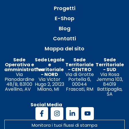
Progetti
E-Shop
Blog
Contatti
Mappa del sito
Sede
Sede Legale
Sede
Sede
Operativa e
e
Territoriale
Territoriale
amministrativa
Territoriale
- CENTRO
- SUD
Via
- NORD
Via di Grotte
Via Rosa
Pianodardine
Via Victor
Portella 6,
Jemma 103,
48/B, 83100
Hugo 2, 20123
00044
84019
Avellino, AV
Milano, MI
Frascati, RM
Battipaglia,
SA
Social Media
Monitora i tuoi flussi di stampa