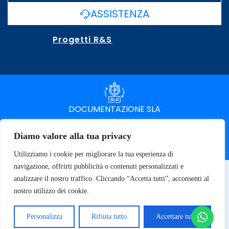
ASSISTENZA
Progetti R&S
DOCUMENTAZIONE SLA
Diamo valore alla tua privacy
SPECIFICHE TECNICHE
Utilizziamo i cookie per migliorare la tua esperienza di
navigazione, offrirti pubblicità o contenuti personalizzati e
© 2026 SOFT TECNOLOGY | P.IVA 02137470643
analizzare il nostro traffico. Cliccando “Accetta tutti”, acconsenti al
Privacy Policy
nostro utilizzo dei cookie.
Personalizza
Rifiuta tutto
Accettare tutto
Termini e Condizioni