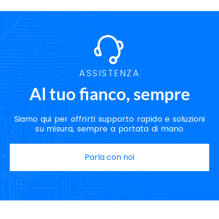
ASSISTENZA
Al tuo fianco, sempre
Siamo qui per offrirti supporto rapido e soluzioni
su misura, sempre a portata di mano
Parla con noi