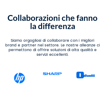
Cisterna
Noleggio Scanner Castello Di Cisterna
Noleggio Stampanti Castello Di Cisterna
Collaborazioni che fanno
Noleggio Stampanti Termiche Castello Di
Cisterna
la differenza
Vendita Stampanti Castello Di Cisterna
Vendita Stampanti Termiche Castello Di
Cisterna
Siamo orgogliosi di collaborare con i migliori
brand e partner nel settore. Le nostre alleanze ci
permettono di offrire soluzioni di alta qualità e
servizi eccellenti.