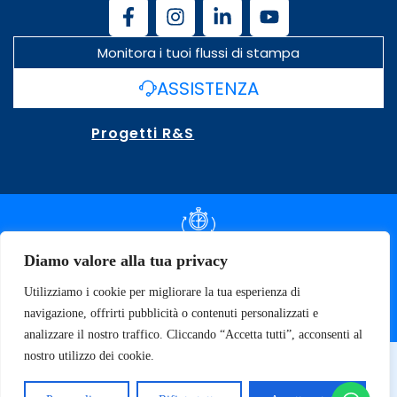
Monitora i tuoi flussi di stampa
ASSISTENZA
Progetti R&S
DOCUMENTAZIONE SLA
Diamo valore alla tua privacy
Utilizziamo i cookie per migliorare la tua esperienza di
SPECIFICHE TECNICHE
navigazione, offrirti pubblicità o contenuti personalizzati e
analizzare il nostro traffico. Cliccando “Accetta tutti”, acconsenti al
nostro utilizzo dei cookie.
© 2026 SOFT TECNOLOGY | P.IVA 02137470643