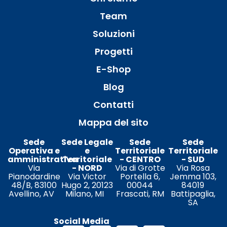
Team
Soluzioni
Progetti
E-Shop
Blog
Contatti
Mappa del sito
Sede
Sede Legale
Sede
Sede
Operativa e
e
Territoriale
Territoriale
amministrativa
Territoriale
- CENTRO
- SUD
Via
- NORD
Via di Grotte
Via Rosa
Pianodardine
Via Victor
Portella 6,
Jemma 103,
48/B, 83100
Hugo 2, 20123
00044
84019
Avellino, AV
Milano, MI
Frascati, RM
Battipaglia,
SA
Social Media