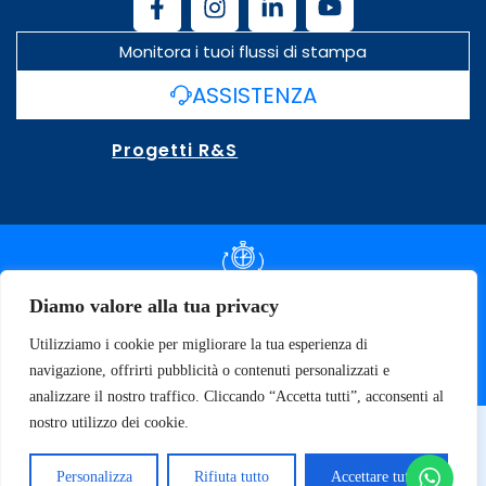
Monitora i tuoi flussi di stampa
ASSISTENZA
Progetti R&S
DOCUMENTAZIONE SLA
Diamo valore alla tua privacy
Utilizziamo i cookie per migliorare la tua esperienza di
SPECIFICHE TECNICHE
navigazione, offrirti pubblicità o contenuti personalizzati e
analizzare il nostro traffico. Cliccando “Accetta tutti”, acconsenti al
nostro utilizzo dei cookie.
© 2026 SOFT TECNOLOGY | P.IVA 02137470643
Privacy Policy
Personalizza
Rifiuta tutto
Accettare tutto