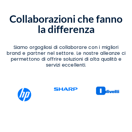
Giuseppe Vesuviano
Noleggio Scanner San Giuseppe Vesuviano
Collaborazioni che fanno
Noleggio Stampanti San Giuseppe
Vesuviano
la differenza
Noleggio Stampanti Termiche San
Giuseppe Vesuviano
Vendita Stampanti San Giuseppe
Vesuviano
Siamo orgogliosi di collaborare con i migliori
Vendita Stampanti Termiche San Giuseppe
brand e partner nel settore. Le nostre alleanze ci
Vesuviano
permettono di offrire soluzioni di alta qualità e
servizi eccellenti.