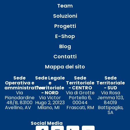
Team
Soluzioni
Progetti
E-Shop
Blog
Contatti
Mappa del sito
Sede
Sede Legale
Sede
Sede
Operativa e
e
Territoriale
Territoriale
amministrativa
Territoriale
- CENTRO
- SUD
Via
- NORD
Via di Grotte
Via Rosa
Pianodardine
Via Victor
Portella 6,
Jemma 103,
48/B, 83100
Hugo 2, 20123
00044
84019
Avellino, AV
Milano, MI
Frascati, RM
Battipaglia,
SA
Social Media