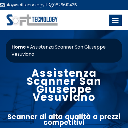
info@softtecnology.it
|
0825610435
Home
»
Assistenza Scanner San Giuseppe
Vesuviano
Assistenza
Scanner San
Giuseppe
Vesuviano
Scanner
di alta qualità a
prezzi
competitivi