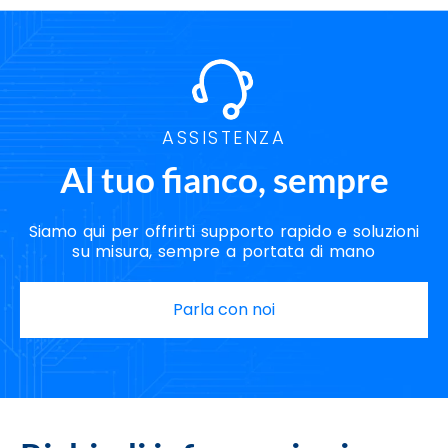
ASSISTENZA
Al tuo fianco, sempre
Siamo qui per offrirti supporto rapido e soluzioni
su misura, sempre a portata di mano
Parla con noi