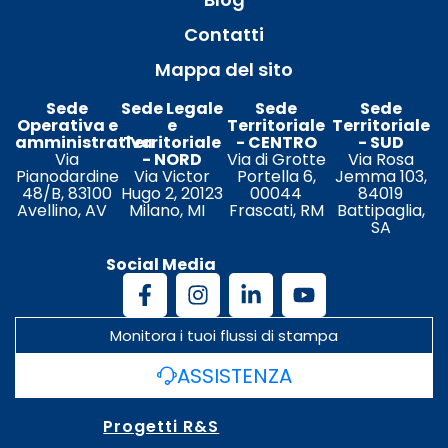
Contatti
Mappa del sito
Sede
Sede Legale
Sede
Sede
Operativa e
e
Territoriale
Territoriale
amministrativa
Territoriale
- CENTRO
- SUD
Via
- NORD
Via di Grotte
Via Rosa
Pianodardine
Via Victor
Portella 6,
Jemma 103,
48/B, 83100
Hugo 2, 20123
00044
84019
Avellino, AV
Milano, MI
Frascati, RM
Battipaglia,
SA
Social Media
Monitora i tuoi flussi di stampa
ASSISTENZA
Progetti R&S