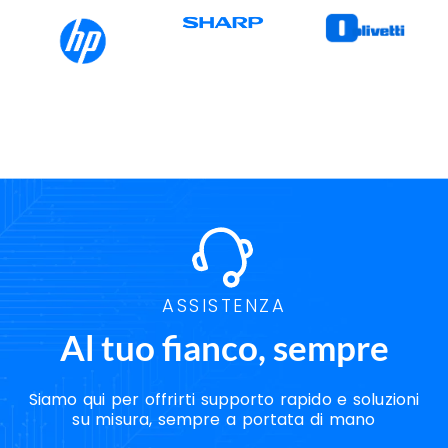
ASSISTENZA
Al tuo fianco, sempre
Siamo qui per offrirti supporto rapido e soluzioni
su misura, sempre a portata di mano