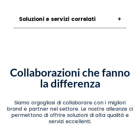
Soluzioni e servizi correlati
Assistenza Stampanti San Nicola Manfredi
Assistenza Stampanti Termiche San Nicola
Manfredi
Noleggio Scanner San Nicola Manfredi
Noleggio Stampanti San Nicola Manfredi
Collaborazioni che fanno
Noleggio Stampanti Termiche San Nicola
Manfredi
la differenza
Vendita Stampanti San Nicola Manfredi
Vendita Stampanti Termiche San Nicola
Manfredi
Siamo orgogliosi di collaborare con i migliori
brand e partner nel settore. Le nostre alleanze ci
permettono di offrire soluzioni di alta qualità e
servizi eccellenti.