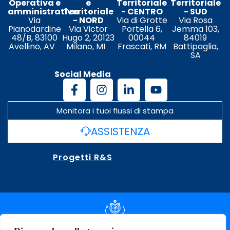
Operativa e
e
Territoriale
Territoriale
amministrativa
Territoriale
- CENTRO
- SUD
Via
- NORD
Via di Grotte
Via Rosa
Pianodardine
Via Victor
Portella 6,
Jemma 103,
48/B, 83100
Hugo 2, 20123
00044
84019
Avellino, AV
Milano, MI
Frascati, RM
Battipaglia,
SA
Social Media
Monitora i tuoi flussi di stampa
ASSISTENZA
Progetti R&S
DOCUMENTAZIONE SLA