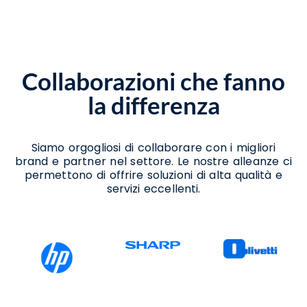
Assistenza Scanner Pietrelcina
Assistenza Stampanti Termiche Pietrelcina
Noleggio Scanner Pietrelcina
Noleggio Stampanti Pietrelcina
Noleggio Stampanti Termiche Pietrelcina
Collaborazioni che fanno
Vendita Stampanti Pietrelcina
Vendita Stampanti Termiche Pietrelcina
la differenza
Siamo orgogliosi di collaborare con i migliori
brand e partner nel settore. Le nostre alleanze ci
permettono di offrire soluzioni di alta qualità e
servizi eccellenti.