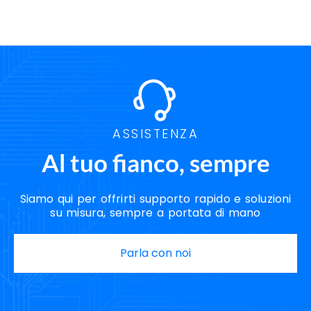
ASSISTENZA
Al tuo fianco, sempre
Siamo qui per offrirti supporto rapido e soluzioni
su misura, sempre a portata di mano
Parla con noi