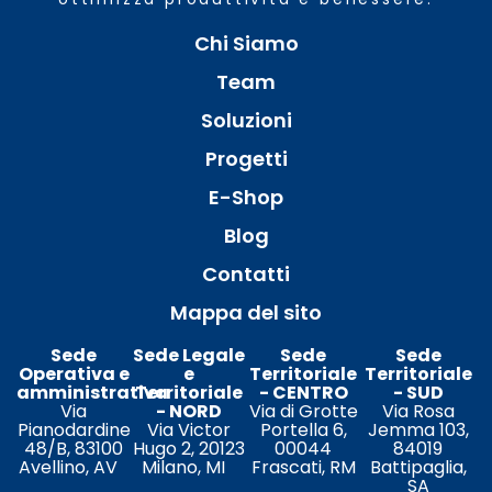
Chi Siamo
Team
Soluzioni
Progetti
E-Shop
Blog
Contatti
Mappa del sito
Sede
Sede Legale
Sede
Sede
Operativa e
e
Territoriale
Territoriale
amministrativa
Territoriale
- CENTRO
- SUD
Via
- NORD
Via di Grotte
Via Rosa
Pianodardine
Via Victor
Portella 6,
Jemma 103,
48/B, 83100
Hugo 2, 20123
00044
84019
Avellino, AV
Milano, MI
Frascati, RM
Battipaglia,
SA