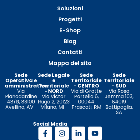
Soluzioni
Progetti
E-Shop
Blog
Contatti
Mappa del sito
Sede
Sede Legale
Sede
Sede
Operativa e
e
Territoriale
Territoriale
amministrativa
Territoriale
- CENTRO
- SUD
Via
- NORD
Via di Grotte
Via Rosa
Pianodardine
Via Victor
Portella 6,
Jemma 103,
48/B, 83100
Hugo 2, 20123
00044
84019
Avellino, AV
Milano, MI
Frascati, RM
Battipaglia,
SA
Social Media