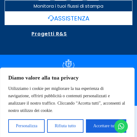
Monitora i tuoi flussi di stampa
ASSISTENZA
Progetti R&S
DOCUMENTAZIONE SLA
Diamo valore alla tua privacy
Utilizziamo i cookie per migliorare la tua esperienza di
SPECIFICHE TECNICHE
navigazione, offrirti pubblicità o contenuti personalizzati e
analizzare il nostro traffico. Cliccando “Accetta tutti”, acconsenti al
nostro utilizzo dei cookie.
© 2026 SOFT TECNOLOGY | P.IVA 02137470643
Privacy Policy
Personalizza
Rifiuta tutto
Accettare tutto