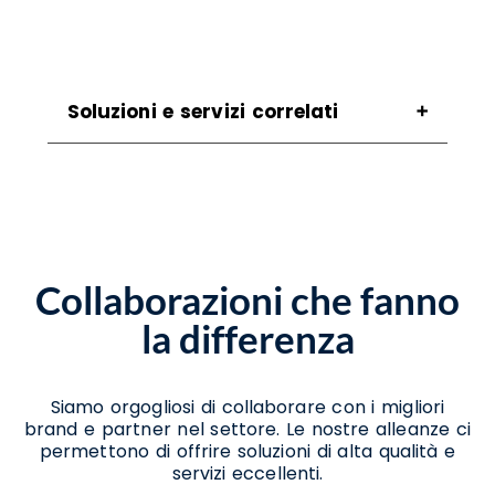
Soluzioni e servizi correlati
Assistenza Scanner Carbonara Di Nola
Assistenza Stampanti Carbonara Di Nola
Noleggio Scanner Carbonara Di Nola
Noleggio Stampanti Carbonara Di Nola
Noleggio Stampanti Termiche Carbonara Di
Collaborazioni che fanno
Nola
Vendita Stampanti Carbonara Di Nola
la differenza
Vendita Stampanti Termiche Carbonara Di
Nola
Siamo orgogliosi di collaborare con i migliori
brand e partner nel settore. Le nostre alleanze ci
permettono di offrire soluzioni di alta qualità e
servizi eccellenti.