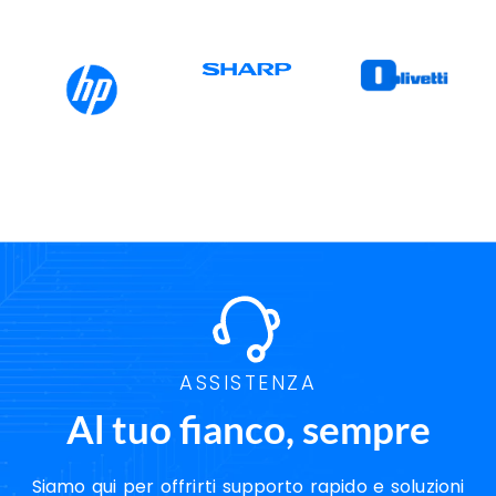
ASSISTENZA
Al tuo fianco, sempre
Siamo qui per offrirti supporto rapido e soluzioni