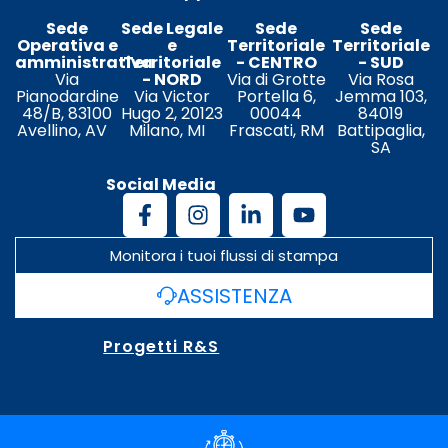
Sede
Sede Legale
Sede
Sede
Operativa e
e
Territoriale
Territoriale
amministrativa
Territoriale
- CENTRO
- SUD
Via
- NORD
Via di Grotte
Via Rosa
Pianodardine
Via Victor
Portella 6,
Jemma 103,
48/B, 83100
Hugo 2, 20123
00044
84019
Avellino, AV
Milano, MI
Frascati, RM
Battipaglia,
SA
Social Media
Monitora i tuoi flussi di stampa
ASSISTENZA
Progetti R&S