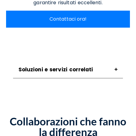
garantire risultati eccellenti.
Contattaci ora!
Soluzioni e servizi correlati
Assistenza Scanner Gioia Sannitica
Assistenza Stampanti Gioia Sannitica
Noleggio Scanner Gioia Sannitica
Noleggio Stampanti Gioia Sannitica
Noleggio Stampanti Termiche Gioia
Collaborazioni che fanno
Sannitica
Vendita Stampanti Gioia Sannitica
la differenza
Vendita Stampanti Termiche Gioia