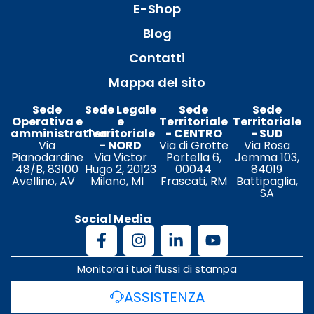
E-Shop
Blog
Contatti
Mappa del sito
Sede
Sede Legale
Sede
Sede
Operativa e
e
Territoriale
Territoriale
amministrativa
Territoriale
- CENTRO
- SUD
Via
- NORD
Via di Grotte
Via Rosa
Pianodardine
Via Victor
Portella 6,
Jemma 103,
48/B, 83100
Hugo 2, 20123
00044
84019
Avellino, AV
Milano, MI
Frascati, RM
Battipaglia,
SA
Social Media
Monitora i tuoi flussi di stampa
ASSISTENZA