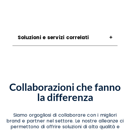
Soluzioni e servizi correlati
Assistenza Scanner Morra De Sanctis
Noleggio Scanner Morra De Sanctis
Noleggio Stampanti Morra De Sanctis
Noleggio Stampanti Termiche Morra De
Sanctis
Collaborazioni che fanno
Vendita Stampanti Morra De Sanctis
Vendita Stampanti Termiche Morra De
la differenza
Sanctis
Siamo orgogliosi di collaborare con i migliori
brand e partner nel settore. Le nostre alleanze ci
permettono di offrire soluzioni di alta qualità e