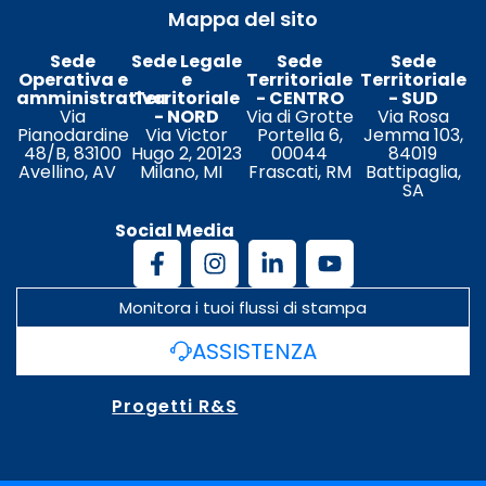
Mappa del sito
Sede
Sede Legale
Sede
Sede
Operativa e
e
Territoriale
Territoriale
amministrativa
Territoriale
- CENTRO
- SUD
Via
- NORD
Via di Grotte
Via Rosa
Pianodardine
Via Victor
Portella 6,
Jemma 103,
48/B, 83100
Hugo 2, 20123
00044
84019
Avellino, AV
Milano, MI
Frascati, RM
Battipaglia,
SA
Social Media
Monitora i tuoi flussi di stampa
ASSISTENZA
Progetti R&S