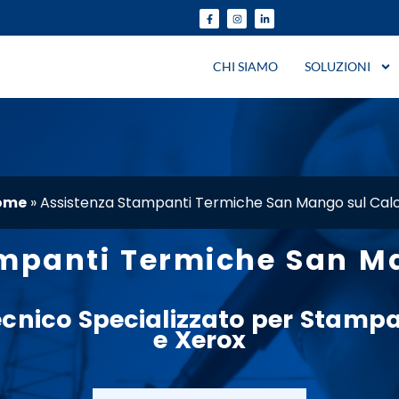
CHI SIAMO
SOLUZIONI
ome
»
Assistenza Stampanti Termiche San Mango sul Cal
mpanti Termiche San M
Tecnico Specializzato per Stamp
e
Xerox