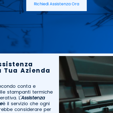
Richiedi Assistenza Ora
ssistenza
a Tua Azienda
secondo conta e
elle stampanti termiche
rativa. L'
Assistenza
e
è il servizio che ogni
rebbe considerare per