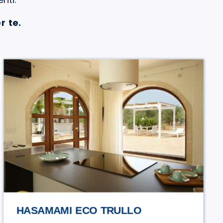
r te.
URCIUOLI