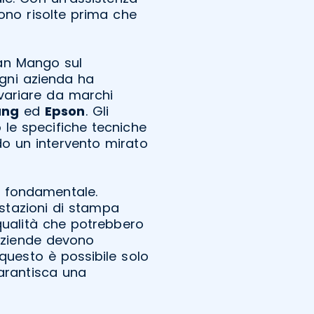
ono risolte prima che
San Mango sul
Ogni azienda ha
variare da marchi
ung
ed
Epson
. Gli
le specifiche tecniche
o un intervento mirato
o fondamentale.
estazioni di stampa
qualità che potrebbero
aziende devono
questo è possibile solo
garantisca una