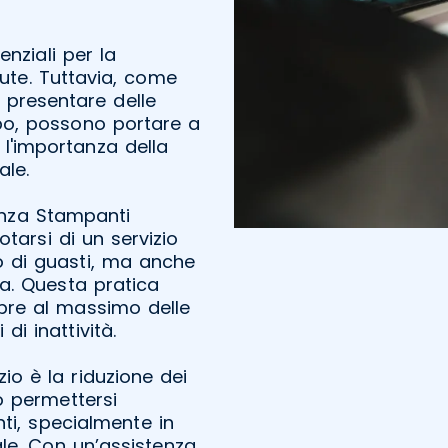
nziali per la
ute. Tuttavia, come
 presentare delle
po, possono portare a
o l'importanza della
ale.
tenza Stampanti
tarsi di un servizio
so di guasti, ma anche
. Questa pratica
pre al massimo delle
di inattività.
zio è la riduzione dei
o permettersi
ti, specialmente in
le. Con un’assistenza