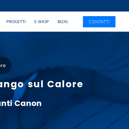
CONTATTI
PROGETTI
E-SHOP
BLOG
ore
ango sul Calore
anti
Canon