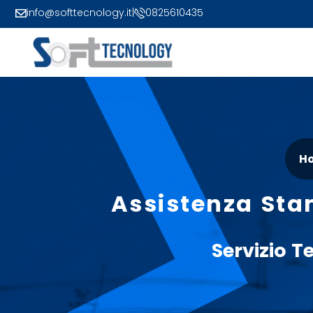
info@softtecnology.it
|
0825610435
H
Assistenza Sta
Servizio 