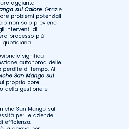
alore aggiunto
ango sul Calore
. Grazie
uare problemi potenziali
ccio non solo previene
i interventi di
ero processo più
à quotidiana.
ssionale significa
gestione autonoma delle
 perdite di tempo. Al
miche San Mango sul
ul proprio core
o della gestione e
ermiche San Mango sul
ssità per le aziende
 efficienza.
 è la chiave per