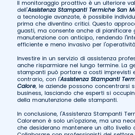
Il monitoraggio proattivo è un ulteriore v
dell'
Assistenza Stampanti Termiche San M
a tecnologie avanzate, è possibile individ
prima che diventino critici. Questo appro
guasti, ma consente anche di pianificare gl
manutenzione con anticipo, rendendo l'int
efficiente e meno invasivo per l'operativit
Investire in un servizio di assistenza profe
anche risparmiare nel lungo termine. La 
stampanti può portare a costi imprevisti e
contrario, con l'
Assistenza Stampanti Ter
Calore
, le aziende possono concentrarsi s
business, lasciando che esperti si occupin
della manutenzione delle stampanti.
In conclusione, l'Assistenza Stampanti T
Calorenon è solo un'opzione, ma una nece
che desiderano mantenere un alto livello di
Collaborare con professionisti del settore