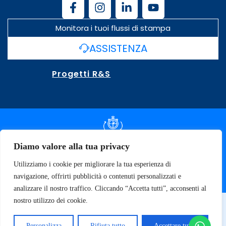
Monitora i tuoi flussi di stampa
ASSISTENZA
Progetti R&S
DOCUMENTAZIONE SLA
Diamo valore alla tua privacy
Utilizziamo i cookie per migliorare la tua esperienza di
SPECIFICHE TECNICHE
navigazione, offrirti pubblicità o contenuti personalizzati e
analizzare il nostro traffico. Cliccando “Accetta tutti”, acconsenti al
nostro utilizzo dei cookie.
© 2026 SOFT TECNOLOGY | P.IVA 02137470643
Privacy Policy
Personalizza
Rifiuta tutto
Accettare tutto