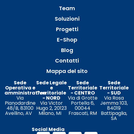
Team
Soluzioni
Progetti
E-Shop
Blog
Contatti
Mappa del sito
Sede
Sede Legale
Sede
Sede
Operativa e
e
Territoriale
Territoriale
amministrativa
Territoriale
- CENTRO
- SUD
Via
- NORD
Via di Grotte
Via Rosa
Pianodardine
Via Victor
Portella 6,
Jemma 103,
48/B, 83100
Hugo 2, 20123
00044
84019
Avellino, AV
Milano, MI
Frascati, RM
Battipaglia,
SA
Social Media