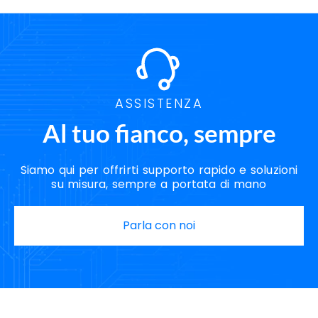
ASSISTENZA
Al tuo fianco, sempre
Siamo qui per offrirti supporto rapido e soluzioni
su misura, sempre a portata di mano
Parla con noi