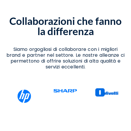
Noleggio Stampanti San Potito Ultra
Noleggio Stampanti Termiche San Potito
Ultra
Collaborazioni che fanno
Vendita Stampanti San Potito Ultra
Vendita Stampanti Termiche San Potito
la differenza
Ultra
Siamo orgogliosi di collaborare con i migliori
brand e partner nel settore. Le nostre alleanze ci
permettono di offrire soluzioni di alta qualità e
servizi eccellenti.