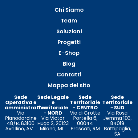
Chi Siamo
Team
Soluzioni
Progetti
E-Shop
Blog
Contatti
Mappa del sito
Sede
Sede Legale
Sede
Sede
Operativa e
e
Territoriale
Territoriale
amministrativa
Territoriale
- CENTRO
- SUD
Via
- NORD
Via di Grotte
Via Rosa
Pianodardine
Via Victor
Portella 6,
Jemma 103,
48/B, 83100
Hugo 2, 20123
00044
84019
Avellino, AV
Milano, MI
Frascati, RM
Battipaglia,
SA