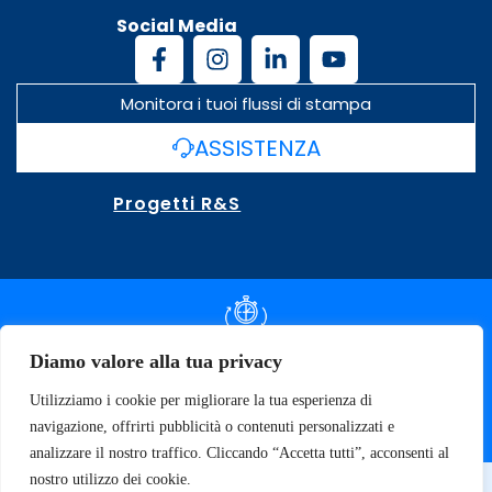
Social Media
Monitora i tuoi flussi di stampa
ASSISTENZA
Progetti R&S
DOCUMENTAZIONE SLA
Diamo valore alla tua privacy
Utilizziamo i cookie per migliorare la tua esperienza di
SPECIFICHE TECNICHE
navigazione, offrirti pubblicità o contenuti personalizzati e
analizzare il nostro traffico. Cliccando “Accetta tutti”, acconsenti al
nostro utilizzo dei cookie.
© 2026 SOFT TECNOLOGY | P.IVA 02137470643