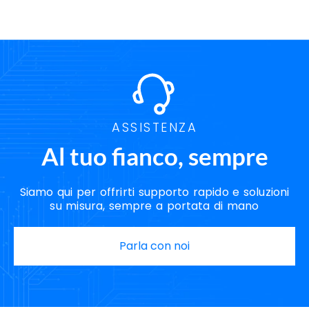
ASSISTENZA
Al tuo fianco, sempre
Siamo qui per offrirti supporto rapido e soluzioni
su misura, sempre a portata di mano
Parla con noi