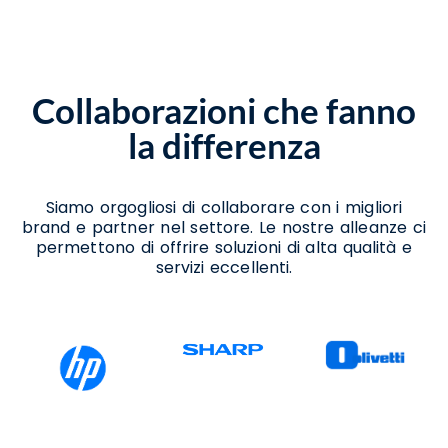
Assistenza Scanner Vitulano
Assistenza Stampanti Termiche Vitulano
Noleggio Scanner Vitulano
Noleggio Stampanti Termiche Vitulano
Noleggio Stampanti Vitulano
Collaborazioni che fanno
Vendita Stampanti Termiche Vitulano
Vendita Stampanti Vitulano
la differenza
Siamo orgogliosi di collaborare con i migliori
brand e partner nel settore. Le nostre alleanze ci
permettono di offrire soluzioni di alta qualità e
servizi eccellenti.