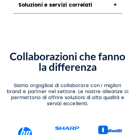
Soluzioni e servizi correlati
Agenzia Cybersecurity Salerno
Assistenza Cybersecurity Salerno
Assistenza Data Center Salerno
Assistenza Disaster Recovery Salerno
Assistenza Housing Salerno
Collaborazioni che fanno
Assistenza Server Salerno
Azienda Cybersecurity Salerno
la differenza
Azienda Disaster Recovery Salerno
Consulenza Cloud Salerno
Consulenza Data Center Salerno
Consulenza Disaster Recovery Salerno
Siamo orgogliosi di collaborare con i migliori
Consulenza Hosting Salerno
brand e partner nel settore. Le nostre alleanze ci
Consulenza Server Salerno
permettono di offrire soluzioni di alta qualità e
Piani Disaster Recovery Salerno
servizi eccellenti.
Plan Audit Disaster Recovery Salerno
Progettazione Data Center Salerno
Realizzazione Piattaforme Cloud Salerno
Servizi Backup Salerno
Servizi Cloud Salerno