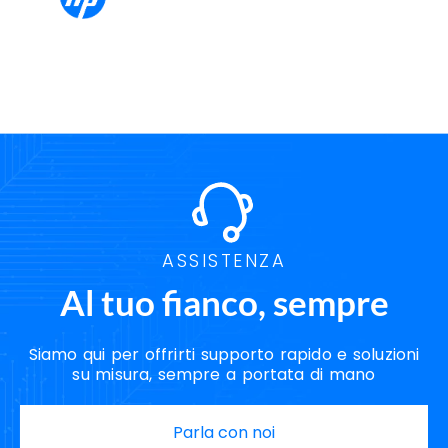
Servizi Cybersecurity Salerno
Servizi Data Center Salerno
Servizi Disaster Recovery Salerno
Servizi Hosting Salerno
Servizi Housing Salerno
Servizi Server Salerno
Soluzioni Backup Salerno
Soluzioni Cloud Salerno
Soluzioni Disaster Recovery Salerno
Soluzioni Hosting Salerno
Soluzioni Housing Salerno
Soluzioni Server Salerno
Strategie Disaster Recovery Salerno
ASSISTENZA
Al tuo fianco, sempre
Siamo qui per offrirti supporto rapido e soluzioni
su misura, sempre a portata di mano
Parla con noi