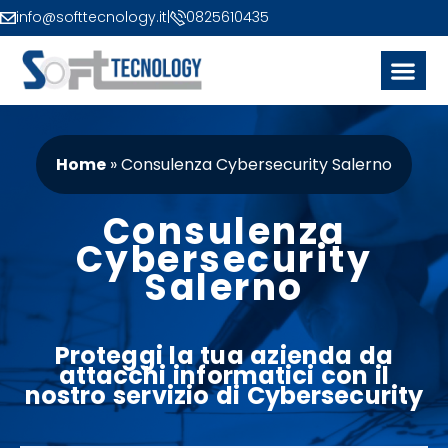
info@softtecnology.it
|
0825610435
Home
»
Consulenza Cybersecurity Salerno
Consulenza
Cybersecurity
Salerno
Proteggi la tua azienda da
attacchi informatici
con il
nostro
servizio
di
Cybersecurity