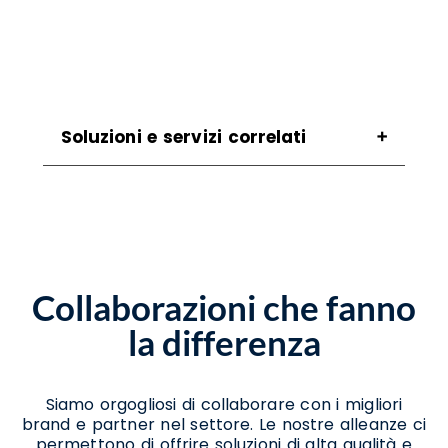
Soluzioni e servizi correlati
Assistenza Migrazione A Windows 11
Formicola
Assistenza Per Aggiornamento A Windows 11
Formicola
Assistenza Per Passaggio A Windows 11
Collaborazioni che fanno
Formicola
Consulenza Per Migrazione A Windows 11
la differenza
Formicola
Consulenza Per Passaggio A Windows 11
Formicola
Supporto Aggiornamento Windows 11
Siamo orgogliosi di collaborare con i migliori
Formicola
brand e partner nel settore. Le nostre alleanze ci
Supporto Migrazione A Windows 11
permettono di offrire soluzioni di alta qualità e