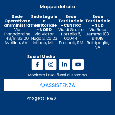
Mappa del sito
Sede
Sede Legale
Sede
Sede
Operativa e
e
Territoriale
Territoriale
amministrativa
Territoriale
- CENTRO
- SUD
Via
- NORD
Via di Grotte
Via Rosa
Pianodardine
Via Victor
Portella 6,
Jemma 103,
48/B, 83100
Hugo 2, 20123
00044
84019
Avellino, AV
Milano, MI
Frascati, RM
Battipaglia,
SA
Social Media
Monitora i tuoi flussi di stampa
ASSISTENZA
Progetti R&S