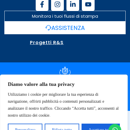
Monitora i tuoi flussi di stampa
ASSISTENZA
Progetti R&S
DOCUMENTAZIONE SLA
Diamo valore alla tua privacy
Utilizziamo i cookie per migliorare la tua esperienza di
SPECIFICHE TECNICHE
navigazione, offrirti pubblicità o contenuti personalizzati e
analizzare il nostro traffico. Cliccando “Accetta tutti”, acconsenti al
nostro utilizzo dei cookie.
© 2026 SOFT TECNOLOGY | P.IVA 02137470643
Privacy Policy
Personalizza
Rifiuta tutto
Accettare tutto