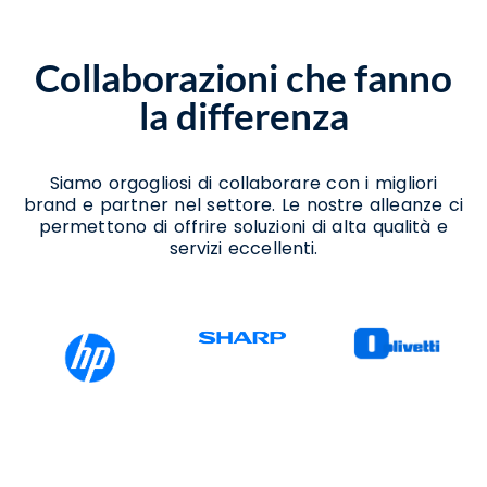
Laurino
Assistenza Per Passaggio A Windows 11
Laurino
Collaborazioni che fanno
Consulenza Per Aggiornamento A Windows
11 Laurino
la differenza
Consulenza Per Migrazione A Windows 11
Laurino
Supporto Aggiornamento Windows 11
Laurino
Siamo orgogliosi di collaborare con i migliori
Supporto Migrazione A Windows 11 Laurino
brand e partner nel settore. Le nostre alleanze ci
Supporto Passaggio A Windows 11 Laurino
permettono di offrire soluzioni di alta qualità e
servizi eccellenti.