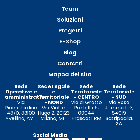
Team
Soluzioni
Progetti
E-Shop
Blog
Contatti
Mappa del sito
Sede
Sede Legale
Sede
Sede
Operativa e
e
Territoriale
Territoriale
amministrativa
Territoriale
- CENTRO
- SUD
Via
- NORD
Via di Grotte
Via Rosa
Pianodardine
Via Victor
Portella 6,
Jemma 103,
48/B, 83100
Hugo 2, 20123
00044
84019
Avellino, AV
Milano, MI
Frascati, RM
Battipaglia,
SA
Social Media