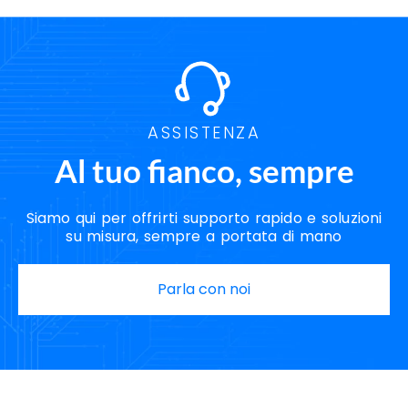
ASSISTENZA
Al tuo fianco, sempre
Siamo qui per offrirti supporto rapido e soluzioni
su misura, sempre a portata di mano
Parla con noi