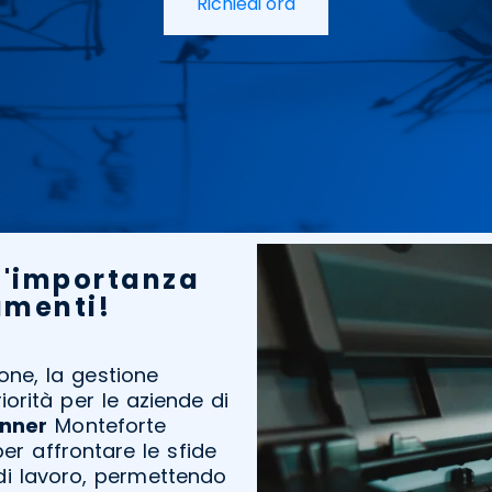
Richiedi ora
l'importanza
cumenti!
one, la gestione
orità per le aziende di
nner
Monteforte
er affrontare le sfide
i di lavoro, permettendo