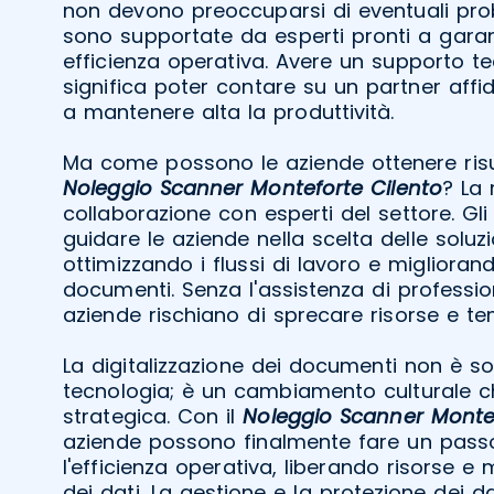
non devono preoccuparsi di eventuali prob
sono supportate da esperti pronti a gara
efficienza operativa. Avere un supporto t
significa poter contare su un partner affi
a mantenere alta la produttività.
Ma come possono le aziende ottenere risulta
Noleggio Scanner Monteforte Cilento
? La 
collaborazione con esperti del settore. Gli
guidare le aziende nella scelta delle soluzi
ottimizzando i flussi di lavoro e miglioran
documenti. Senza l'assistenza di professioni
aziende rischiano di sprecare risorse e t
La digitalizzazione dei documenti non è s
tecnologia; è un cambiamento culturale ch
strategica. Con il
Noleggio Scanner Montef
aziende possono finalmente fare un pass
l'efficienza operativa, liberando risorse e
dei dati. La gestione e la protezione dei d