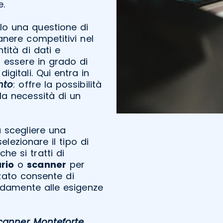
e.
olo una questione di
nere competitivi nel
ità di dati e
 essere in grado di
gitali. Qui entra in
nto
: offre la possibilità
la necessità di un
a scegliere una
elezionare il tipo di
he si tratti di
rio
o
scanner
per
zato consente di
pidamente alle esigenze
canner Monteforte