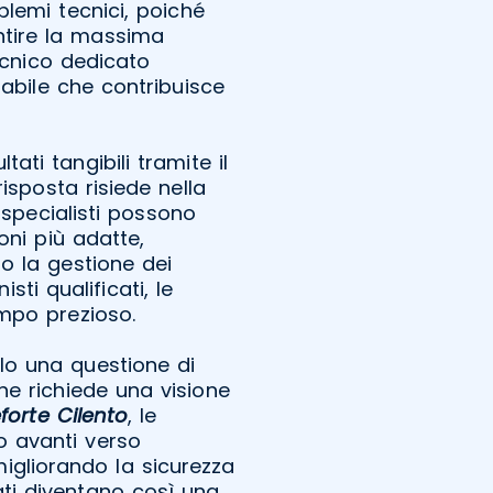
lemi tecnici, poiché
ntire la massima
ecnico dedicato
dabile che contribuisce
ti tangibili tramite il
risposta risiede nella
 specialisti possono
oni più adatte,
do la gestione dei
sti qualificati, le
empo prezioso.
olo una questione di
e richiede una visione
orte Cilento
, le
o avanti verso
 migliorando la sicurezza
ati diventano così una