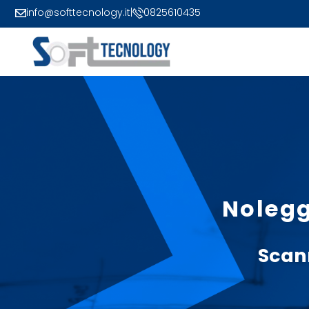
info@softtecnology.it
|
0825610435
Nolegg
Scan