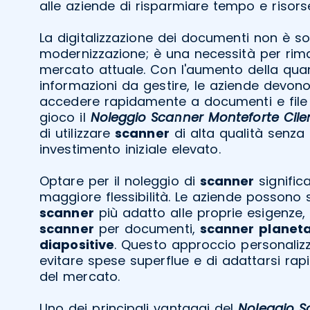
alle aziende di risparmiare tempo e risors
La digitalizzazione dei documenti non è s
modernizzazione; è una necessità per rima
mercato attuale. Con l'aumento della quant
informazioni da gestire, le aziende devono
accedere rapidamente a documenti e file di
gioco il
Noleggio Scanner Monteforte Cile
di utilizzare
scanner
di alta qualità senza 
investimento iniziale elevato.
Optare per il noleggio di
scanner
signific
maggiore flessibilità. Le aziende possono s
scanner
più adatto alle proprie esigenze, c
scanner
per documenti,
scanner
planeta
diapositive
. Questo approccio personaliz
evitare spese superflue e di adattarsi ra
del mercato.
Uno dei principali vantaggi del
Noleggio S