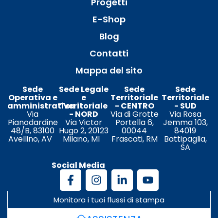
Progetti
E-Shop
Blog
Contatti
Mappa del sito
Sede
Sede Legale
Sede
Sede
Operativa e
e
Territoriale
Territoriale
amministrativa
Territoriale
- CENTRO
- SUD
Via
- NORD
Via di Grotte
Via Rosa
Pianodardine
Via Victor
Portella 6,
Jemma 103,
48/B, 83100
Hugo 2, 20123
00044
84019
Avellino, AV
Milano, MI
Frascati, RM
Battipaglia,
SA
Social Media
Monitora i tuoi flussi di stampa