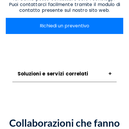
Puoi contattarci facilmente tramite il modulo di
contatto presente sul nostro sito web.
Richiedi un preventivo
Soluzioni e servizi correlati
Assistenza Scanner Polla
Assistenza Stampanti Polla
Assistenza Stampanti Termiche Polla
Noleggio Stampanti Polla
Noleggio Stampanti Termiche Polla
Collaborazioni che fanno
Vendita Stampanti Polla
Vendita Stampanti Termiche Polla