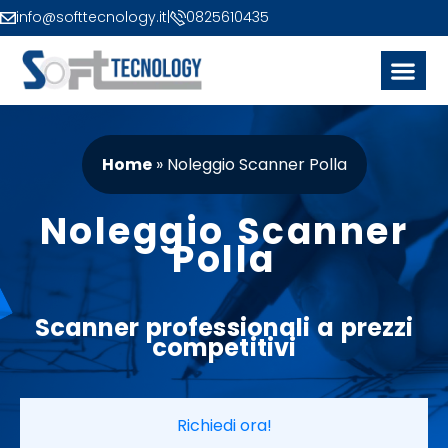
info@softtecnology.it
|
0825610435
Home
»
Noleggio Scanner Polla
Noleggio Scanner
Polla
Scanner
professionali a
prezzi
competitivi
Richiedi ora!