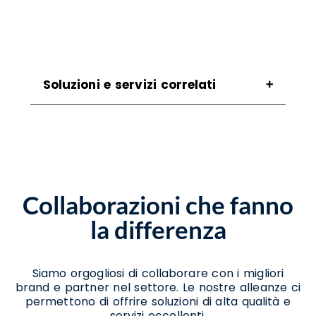
Soluzioni e servizi correlati
Assistenza Scanner Reino
Assistenza Stampanti Reino
Assistenza Stampanti Termiche Reino
Noleggio Stampanti Reino
Noleggio Stampanti Termiche Reino
Collaborazioni che fanno
Vendita Stampanti Reino
Vendita Stampanti Termiche Reino
la differenza
Siamo orgogliosi di collaborare con i migliori
brand e partner nel settore. Le nostre alleanze ci
permettono di offrire soluzioni di alta qualità e
servizi eccellenti.