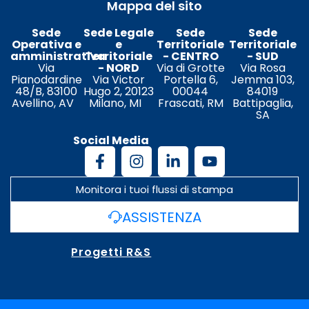
Mappa del sito
Sede
Sede Legale
Sede
Sede
Operativa e
e
Territoriale
Territoriale
amministrativa
Territoriale
- CENTRO
- SUD
Via
- NORD
Via di Grotte
Via Rosa
Pianodardine
Via Victor
Portella 6,
Jemma 103,
48/B, 83100
Hugo 2, 20123
00044
84019
Avellino, AV
Milano, MI
Frascati, RM
Battipaglia,
SA
Social Media
Monitora i tuoi flussi di stampa
ASSISTENZA
Progetti R&S