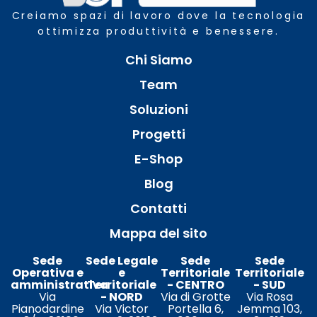
Creiamo spazi di lavoro dove la tecnologia
ottimizza produttività e benessere.
Chi Siamo
Team
Soluzioni
Progetti
E-Shop
Blog
Contatti
Mappa del sito
Sede
Sede Legale
Sede
Sede
Operativa e
e
Territoriale
Territoriale
amministrativa
Territoriale
- CENTRO
- SUD
Via
- NORD
Via di Grotte
Via Rosa
Pianodardine
Via Victor
Portella 6,
Jemma 103,