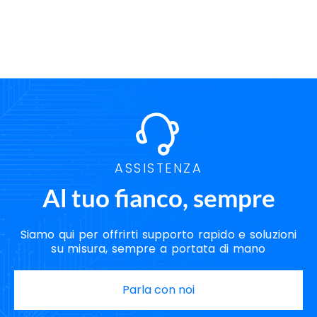
ASSISTENZA
Al tuo fianco, sempre
Siamo qui per offrirti supporto rapido e soluzioni
su misura, sempre a portata di mano
Parla con noi