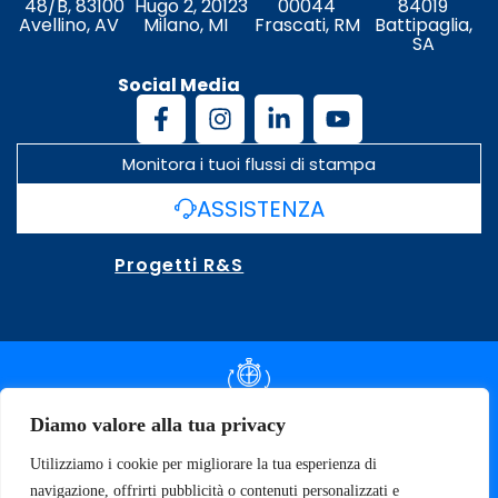
48/B, 83100
Hugo 2, 20123
00044
84019
Avellino, AV
Milano, MI
Frascati, RM
Battipaglia,
SA
Social Media
Monitora i tuoi flussi di stampa
ASSISTENZA
Progetti R&S
DOCUMENTAZIONE SLA
Diamo valore alla tua privacy
Utilizziamo i cookie per migliorare la tua esperienza di
SPECIFICHE TECNICHE
navigazione, offrirti pubblicità o contenuti personalizzati e