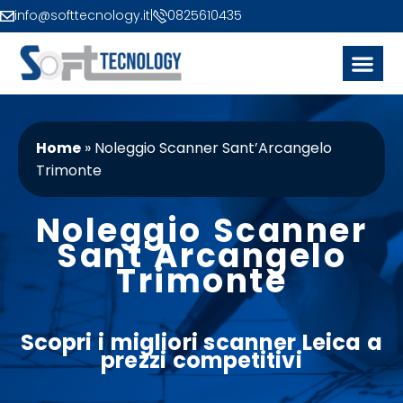
info@softtecnology.it
|
0825610435
Home
»
Noleggio Scanner Sant’Arcangelo
Trimonte
Noleggio Scanner
Sant'Arcangelo
Trimonte
Scopri i migliori
scanner
Leica
a
prezzi
competitivi