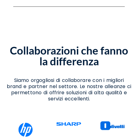
Assistenza Scanner Sant'arcangelo
Trimonte
Assistenza Stampanti Sant'arcangelo
Trimonte
Assistenza Stampanti Termiche
Collaborazioni che fanno
Sant'arcangelo Trimonte
Noleggio Stampanti Sant'arcangelo
la differenza
Trimonte
Noleggio Stampanti Termiche
Sant'arcangelo Trimonte
Vendita Stampanti Sant'arcangelo
Siamo orgogliosi di collaborare con i migliori
Trimonte
brand e partner nel settore. Le nostre alleanze ci
Vendita Stampanti Termiche
permettono di offrire soluzioni di alta qualità e
Sant'arcangelo Trimonte
servizi eccellenti.