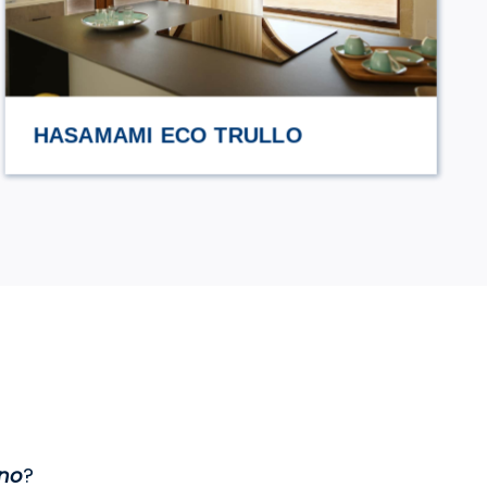
URCIUOLI
gno
?