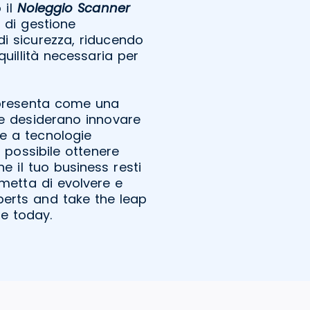
 il
Noleggio Scanner
 di gestione
i sicurezza, riducendo
nquillità necessaria per
presenta come una
he desiderano innovare
zie a tecnologie
è possibile ottenere
he il tuo business resti
rmetta di evolvere e
perts and take the leap
e today.