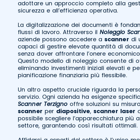
adottare un approccio completo alla gest
sicurezza e all’efficienza operativa.
La digitalizzazione dei documenti è fondam
flussi di lavoro. Attraverso il
Noleggio Scan
aziende possono accedere a
scanner
di 
capaci di gestire elevate quantità di docu
senza dover affrontare l’onere economico 
Questo modello di noleggio consente di ott
eliminando investimenti iniziali elevati e
pianificazione finanziaria più flessibile.
Un altro aspetto cruciale riguarda la pers
servizio. Ogni azienda ha esigenze specific
Scanner Terzigno
offre soluzioni su misura.
scanner
per
diapositive
,
scanner
laser
possibile scegliere l’apparecchiatura più a
settore, garantendo così risultati ottimali.
Affidarsi a esperti del settore è l’unico 