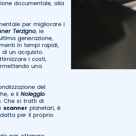
ione documentale, alla
entale per migliorare i
ner Terzigno
, le
ultima generazione,
menti in tempi rapidi,
di un acquisto.
imizzare i costi,
 permettendo una
onalizzazione del
he, e il
Noleggio
 Che si tratti di
o
scanner
planetari, è
datta per il proprio
modo per ottenere