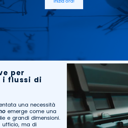
Inizia ora!
ve per
i flussi di
ventata una necessità
no
emerge come una
ie e grandi dimensioni.
 ufficio, ma di