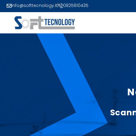
info@softtecnology.it
|
0825610435
N
Scan