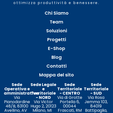
ottimizza produttività e benessere.
Chi Siamo
Team
Soluzioni
Progetti
E-Shop
Blog
Contatti
Mappa del sito
Sede
Sede Legale
Sede
Sede
Operativa e
e
Territoriale
Territoriale
amministrativa
Territoriale
- CENTRO
- SUD
Via
- NORD
Via di Grotte
Via Rosa
Pianodardine
Via Victor
Portella 6,
Jemma 103,
48/B, 83100
Hugo 2, 20123
00044
84019
Avellino, AV
Milano, MI
Frascati, RM
Battipaglia,