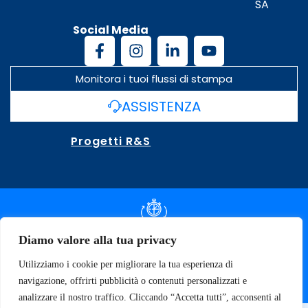
SA
Social Media
Monitora i tuoi flussi di stampa
ASSISTENZA
Progetti R&S
DOCUMENTAZIONE SLA
Diamo valore alla tua privacy
Utilizziamo i cookie per migliorare la tua esperienza di
SPECIFICHE TECNICHE
navigazione, offrirti pubblicità o contenuti personalizzati e
analizzare il nostro traffico. Cliccando “Accetta tutti”, acconsenti al