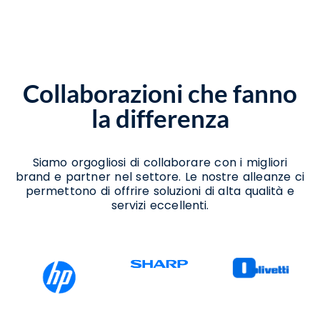
Assistenza Scanner Atripalda
Assistenza Stampanti Termiche Atripalda
Noleggio Scanner Atripalda
Noleggio Stampanti Termiche Atripalda
Vendita Stampanti Atripalda
Collaborazioni che fanno
Vendita Stampanti Termiche Atripalda
la differenza
Siamo orgogliosi di collaborare con i migliori
brand e partner nel settore. Le nostre alleanze ci
permettono di offrire soluzioni di alta qualità e
servizi eccellenti.