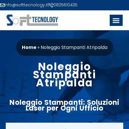
info@softtecnology.it
|
0825610435
Home
»
Noleggio Stampanti Atripalda
Noleggio
Stampanti
Atripalda
Noleggio
Stampanti
: Soluzioni
Laser
per Ogni
Ufficio