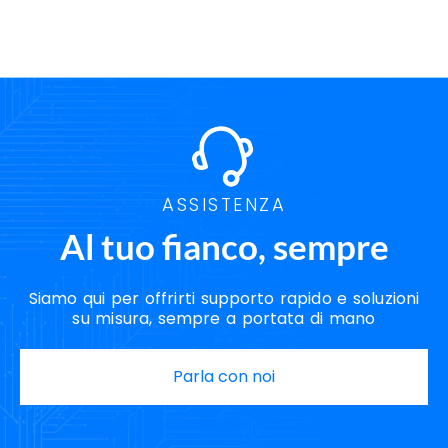
ASSISTENZA
Al tuo fianco, sempre
Siamo qui per offrirti supporto rapido e soluzioni
su misura, sempre a portata di mano
Parla con noi