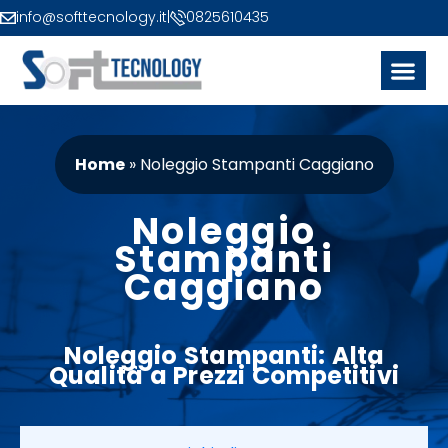
info@softtecnology.it
|
0825610435
Home
»
Noleggio Stampanti Caggiano
Noleggio
Stampanti
Caggiano
Noleggio
Stampanti
: Alta
Qualità a
Prezzi
Competitivi