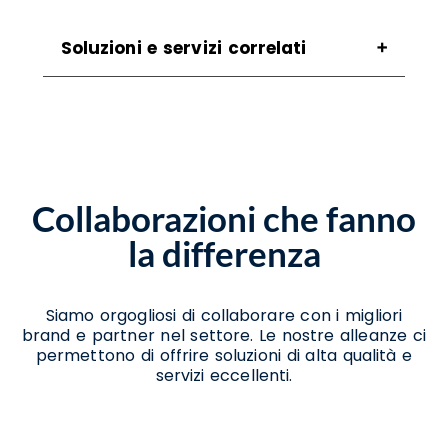
Soluzioni e servizi correlati
Assistenza Scanner Caggiano
Assistenza Stampanti Caggiano
Assistenza Stampanti Termiche Caggiano
Noleggio Scanner Caggiano
Noleggio Stampanti Termiche Caggiano
Collaborazioni che fanno
Vendita Stampanti Caggiano
Vendita Stampanti Termiche Caggiano
la differenza
Siamo orgogliosi di collaborare con i migliori
brand e partner nel settore. Le nostre alleanze ci
permettono di offrire soluzioni di alta qualità e
servizi eccellenti.