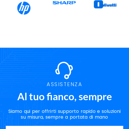
ASSISTENZA
Al tuo fianco, sempre
Siamo qui per offrirti supporto rapido e soluzioni
su misura, sempre a portata di mano