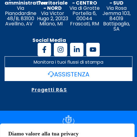
amministrativa
Territoriale
- CENTRO
- SUD
Via
- NORD
Via di Grotte
Via Rosa
Pianodardine
Via Victor
Portella 6,
Jemma 103,
48/B, 83100
Hugo 2, 20123
00044
84019
Avellino, AV
Milano, MI
Frascati, RM
Battipaglia,
SA
Social Media
Monitora i tuoi flussi di stampa
ASSISTENZA
Progetti R&S
DOCUMENTAZIONE SLA
Diamo valore alla tua privacy