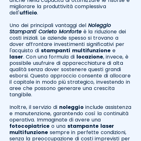
anche nella capacità di ottimizzare le risorse e
migliorare la produttività complessiva
dell'
ufficio
.
Uno dei principali vantaggi del
Noleggio
Stampanti Corleto Monforte
è la riduzione dei
costi iniziali. Le aziende spesso si trovano a
dover affrontare investimenti significativi per
l'acquisto di
stampanti
multifunzione
e
laser
. Con una formula di
locazione
, invece, è
possibile usufruire di apparecchiature di alta
qualità senza dover sostenere questi grandi
esborsi. Questo approccio consente di allocare
il capitale in modo più strategico, investendo in
aree che possono generare una crescita
tangibile.
Inoltre, il servizio di
noleggio
include assistenza
e manutenzione, garantendo così la continuità
operativa. Immaginate di avere una
fotocopiatrice
o una
stampante
laser
multifunzione
sempre in perfette condizioni,
senza la preoccupazione di costi imprevisti per