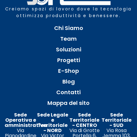
Creiamo spazi di lavoro dove la tecnologia
ottimizza produttività e benessere.
Chi Siamo
Team
Soluzioni
Progetti
E-Shop
Blog
Contatti
Mappa del sito
Sede
Sede Legale
Sede
Sede
Operativa e
e
Territoriale
Territoriale
amministrativa
Territoriale
- CENTRO
- SUD
Via
- NORD
Via di Grotte
Via Rosa
Pianodardine
Via Victor
Portella 6,
Jemma 103,