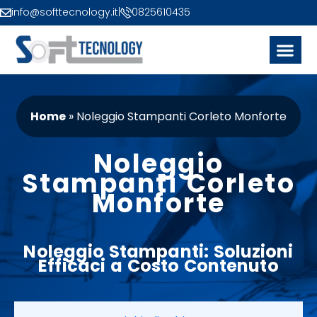
info@softtecnology.it
|
0825610435
Home
»
Noleggio Stampanti Corleto Monforte
Noleggio
Stampanti Corleto
Monforte
Noleggio
Stampanti
: Soluzioni
Efficaci a
Costo
Contenuto