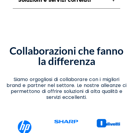
Assistenza Scanner Corleto Monforte
Assistenza Stampanti Corleto Monforte
Assistenza Stampanti Termiche Corleto
Monforte
Noleggio Scanner Corleto Monforte
Collaborazioni che fanno
Noleggio Stampanti Termiche Corleto
Monforte
la differenza
Vendita Stampanti Corleto Monforte
Vendita Stampanti Termiche Corleto
Monforte
Siamo orgogliosi di collaborare con i migliori
brand e partner nel settore. Le nostre alleanze ci
permettono di offrire soluzioni di alta qualità e
servizi eccellenti.