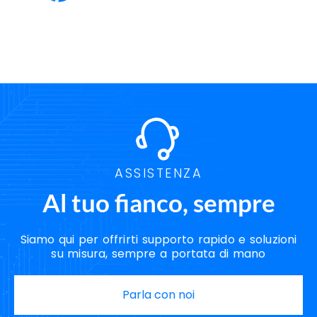
ASSISTENZA
Al tuo fianco, sempre
Siamo qui per offrirti supporto rapido e soluzioni
su misura, sempre a portata di mano
Parla con noi