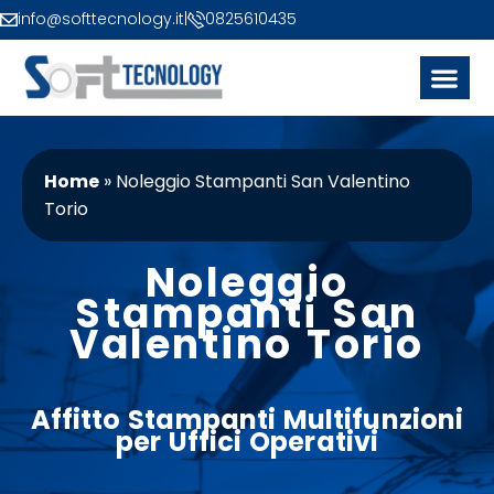
info@softtecnology.it
|
0825610435
Home
»
Noleggio Stampanti San Valentino
Torio
Noleggio
Stampanti San
Valentino Torio
Affitto
Stampanti
Multifunzioni
per Uffici Operativi