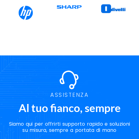
ASSISTENZA
Al tuo fianco, sempre
Siamo qui per offrirti supporto rapido e soluzioni
su misura, sempre a portata di mano