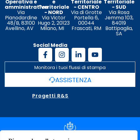
Operativa e
e
Territoriale
Territoriale
amministrativa
Territoriale
- CENTRO
- SUD
Via
- NORD
Via di Grotte
Via Rosa
Pianodardine
Via Victor
Portella 6,
Jemma 103,
48/B, 83100
Hugo 2, 20123
00044
84019
Avellino, AV
Milano, MI
Frascati, RM
Battipaglia,
SA
Social Media
Monitora i tuoi flussi di stampa
ASSISTENZA
Progetti R&S
DOCUMENTAZIONE SLA