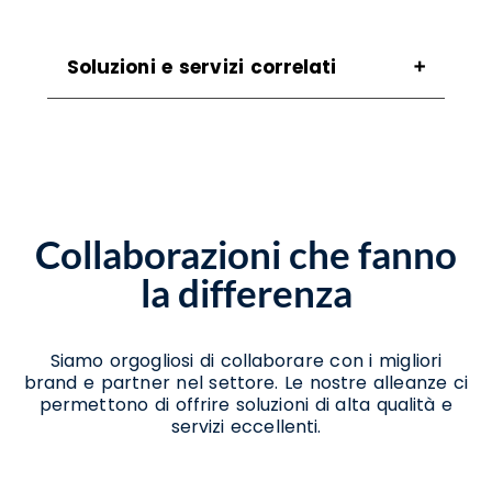
Soluzioni e servizi correlati
Assistenza Scanner San Valentino Torio
Assistenza Stampanti San Valentino Torio
Assistenza Stampanti Termiche San
Valentino Torio
Noleggio Scanner San Valentino Torio
Collaborazioni che fanno
Noleggio Stampanti Termiche San
Valentino Torio
la differenza
Vendita Stampanti San Valentino Torio
Vendita Stampanti Termiche San Valentino
Torio
Siamo orgogliosi di collaborare con i migliori
brand e partner nel settore. Le nostre alleanze ci
permettono di offrire soluzioni di alta qualità e
servizi eccellenti.