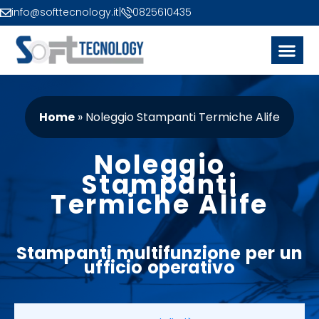
info@softtecnology.it
|
0825610435
Home
»
Noleggio Stampanti Termiche Alife
Noleggio
Stampanti
Termiche Alife
Stampanti
multifunzione
per un
ufficio
operativo