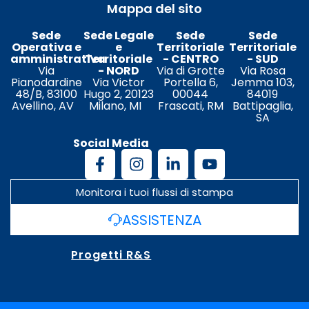
Mappa del sito
Sede
Sede Legale
Sede
Sede
Operativa e
e
Territoriale
Territoriale
amministrativa
Territoriale
- CENTRO
- SUD
Via
- NORD
Via di Grotte
Via Rosa
Pianodardine
Via Victor
Portella 6,
Jemma 103,
48/B, 83100
Hugo 2, 20123
00044
84019
Avellino, AV
Milano, MI
Frascati, RM
Battipaglia,
SA
Social Media
Monitora i tuoi flussi di stampa
ASSISTENZA
Progetti R&S