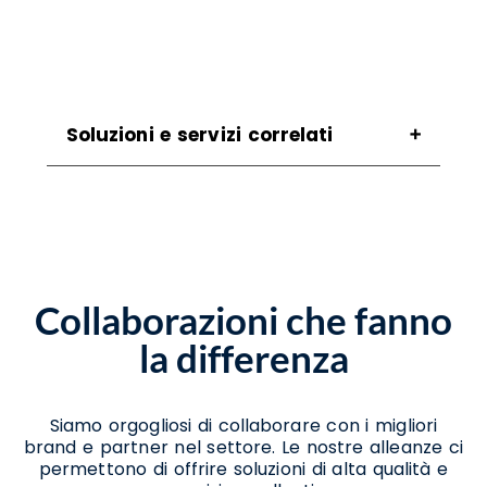
Soluzioni e servizi correlati
Assistenza Scanner Alife
Assistenza Stampanti Alife
Assistenza Stampanti Termiche Alife
Noleggio Scanner Alife
Noleggio Stampanti Alife
Collaborazioni che fanno
Vendita Stampanti Alife
Vendita Stampanti Termiche Alife
la differenza
Siamo orgogliosi di collaborare con i migliori
brand e partner nel settore. Le nostre alleanze ci
permettono di offrire soluzioni di alta qualità e