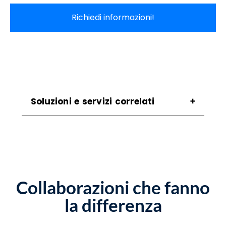
Richiedi informazioni!
Soluzioni e servizi correlati
Assistenza Scanner Corbara
Assistenza Stampanti Corbara
Assistenza Stampanti Termiche Corbara
Noleggio Scanner Corbara
Noleggio Stampanti Corbara
Collaborazioni che fanno
Vendita Stampanti Corbara
Vendita Stampanti Termiche Corbara
la differenza