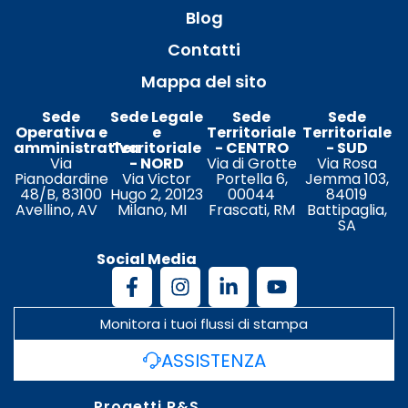
Blog
Contatti
Mappa del sito
Sede
Sede Legale
Sede
Sede
Operativa e
e
Territoriale
Territoriale
amministrativa
Territoriale
- CENTRO
- SUD
Via
- NORD
Via di Grotte
Via Rosa
Pianodardine
Via Victor
Portella 6,
Jemma 103,
48/B, 83100
Hugo 2, 20123
00044
84019
Avellino, AV
Milano, MI
Frascati, RM
Battipaglia,
SA
Social Media
Monitora i tuoi flussi di stampa
ASSISTENZA
Progetti R&S