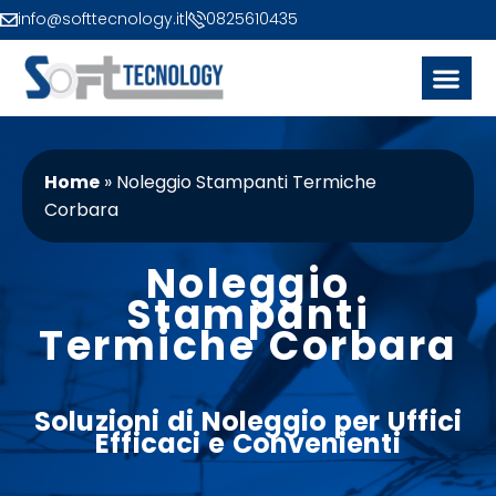
info@softtecnology.it
|
0825610435
Home
»
Noleggio Stampanti Termiche
Corbara
Noleggio
Stampanti
Termiche Corbara
Soluzioni di
Noleggio
per Uffici
Efficaci e Convenienti