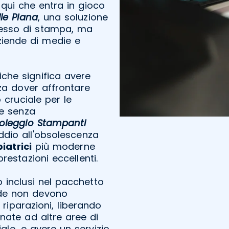
È qui che entra in gioco
le Piana
, una soluzione
ocesso di stampa, ma
ziende di medie e
che significa avere
za dover affrontare
o cruciale per le
ve senza
oleggio Stampanti
addio all'obsolescenza
iatrici
più moderne
estazioni eccellenti.
o inclusi nel pacchetto
nde non devono
 riparazioni, liberando
nate ad altre aree di
ale, e avere un servizio