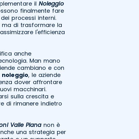
mplementare il
Noleggio
ssono finalmente fare
ei processi interni.
 ma di trasformare la
ssimizzare l'efficienza
ifica anche
tecnologia. Man mano
aziende cambiano e con
l
noleggio
, le aziende
enza dover affrontare
nuovi macchinari.
si sulla crescita e
e di rimanere indietro
ni Valle Piana
non è
anche una strategia per