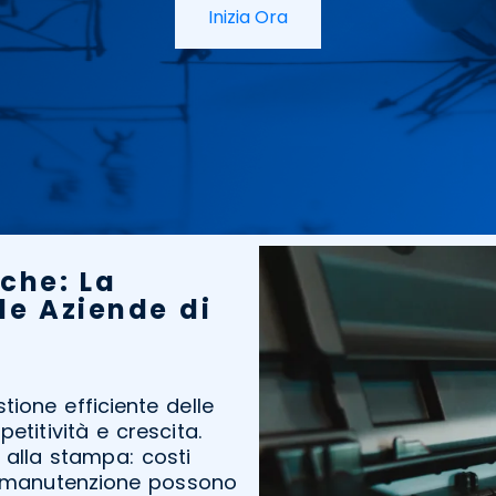
Inizia Ora
che: La
 le Aziende di
tione efficiente delle
titività e crescita.
 alla stampa: costi
di manutenzione possono