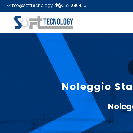
info@softtecnology.it
|
0825610435
Noleggio Sta
Noleg