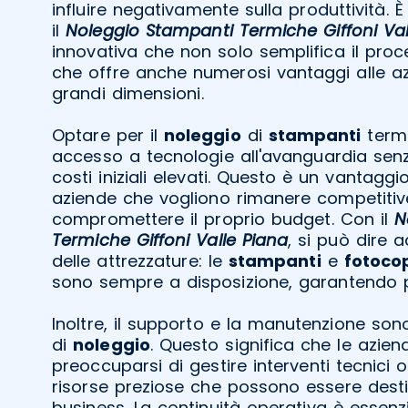
influire negativamente sulla produttività. 
il
Noleggio Stampanti Termiche Giffoni Val
innovativa che non solo semplifica il pr
che offre anche numerosi vantaggi alle a
grandi dimensioni.
Optare per il
noleggio
di
stampanti
termi
accesso a tecnologie all'avanguardia sen
costi iniziali elevati. Questo è un vantaggi
aziende che vogliono rimanere competiti
compromettere il proprio budget. Con il
N
Termiche Giffoni Valle Piana
, si può dire 
delle attrezzature: le
stampanti
e
fotocop
sono sempre a disposizione, garantendo pr
Inoltre, il supporto e la manutenzione son
di
noleggio
. Questo significa che le azie
preoccuparsi di gestire interventi tecnici o
risorse preziose che possono essere desti
business. La continuità operativa è essenzi