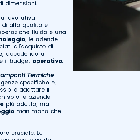
i dimensioni.
ta lavorativa
di alta qualità e
operazione fluida e una
noleggio
, le aziende
ciati all'acquisto di
e
, accedendo a
e il budget
operativo
.
tampanti Termiche
sigenze specifiche e,
sibile adattare il
Non solo le aziende
te
più adatto, ma
eggio
man mano che
ore cruciale. Le
estazioni elevate,