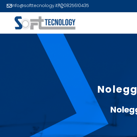
info@softtecnology.it
|
0825610435
Nolegg
Noleg