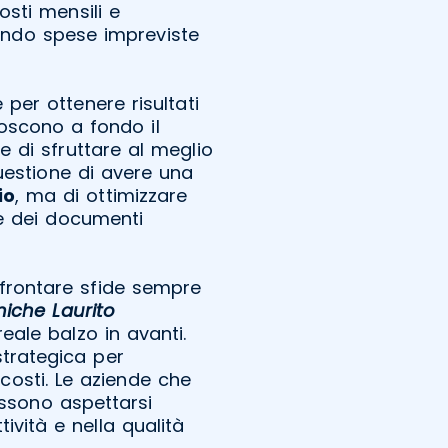
osti mensili e
tando spese impreviste
 per ottenere risultati
noscono a fondo il
 di sfruttare al meglio
questione di avere una
io
, ma di ottimizzare
ne dei documenti
ffrontare sfide sempre
iche Laurito
eale balzo in avanti.
strategica per
 costi. Le aziende che
ossono aspettarsi
tività e nella qualità