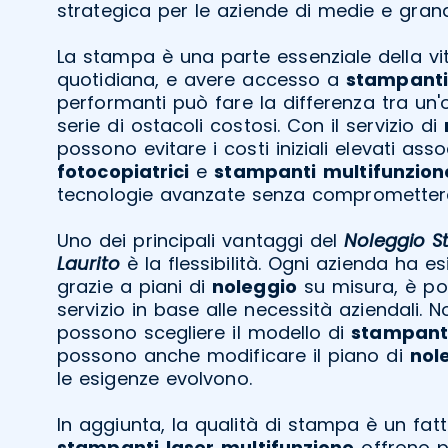
strategica per le aziende di medie e grand
La stampa è una parte essenziale della vi
quotidiana, e avere accesso a
stampanti
performanti può fare la differenza tra un'
serie di ostacoli costosi. Con il servizio di
possono evitare i costi iniziali elevati asso
fotocopiatrici
e
stampanti
multifunzion
tecnologie avanzate senza comprometter
Uno dei principali vantaggi del
Noleggio S
Laurito
è la flessibilità. Ogni azienda ha e
grazie a piani di
noleggio
su misura, è pos
servizio in base alle necessità aziendali. 
possono scegliere il modello di
stampan
possono anche modificare il piano di
nol
le esigenze evolvono.
In aggiunta, la qualità di stampa è un fatt
stampanti
laser
multifunzione
offrono pr