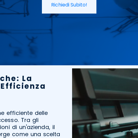
Richiedi Subito!
che: La
'Efficienza
 efficiente delle
cesso. Tra gli
oni di un'azienda, il
ge come una scelta