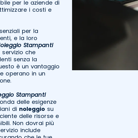
ile per le aziende di
imizzare i costi e
enziali per la
nti, e la loro
oleggio Stampanti
 servizio che
lenti senza la
 Questo è un vantaggio
che operano in un
one.
eggio Stampanti
econda delle esigenze
piani di
noleggio
su
iente delle risorse e
ibili. Non dovrai più
servizio include
curando che le tue