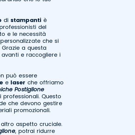
o
di
stampanti
è
 professionisti del
o e le necessità
 personalizzate che si
. Grazie a questa
 avanti e raccogliere i
on può essere
ne
e
laser
che offriamo
che Postiglione
i professionali. Questo
nde che devono gestire
riali promozionali.
n altro aspetto cruciale.
glione
, potrai ridurre