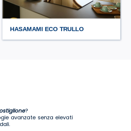
URCIUOLI
stiglione
?
gie avanzate senza elevati
ali.