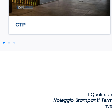
STILE TV
1 Quali so
Il
Noleggio Stampanti Term
inv