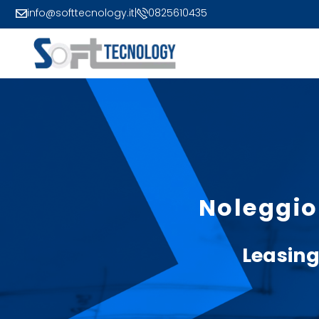
info@softtecnology.it
|
0825610435
Noleggio
Leasin