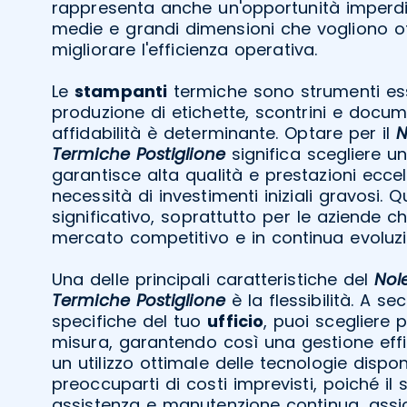
rappresenta anche un'opportunità imperdib
medie e grandi dimensioni che vogliono ott
migliorare l'efficienza operativa.
Le
stampanti
termiche sono strumenti ess
produzione di etichette, scontrini e docume
affidabilità è determinante. Optare per il
N
Termiche Postiglione
significa scegliere un
garantisce alta qualità e prestazioni eccel
necessità di investimenti iniziali gravosi.
significativo, soprattutto per le aziende 
mercato competitivo e in continua evoluzi
Una delle principali caratteristiche del
Nol
Termiche Postiglione
è la flessibilità. A s
specifiche del tuo
ufficio
, puoi scegliere 
misura, garantendo così una gestione effic
un utilizzo ottimale delle tecnologie dispon
preoccuparti di costi imprevisti, poiché il 
assistenza e manutenzione continua, assi