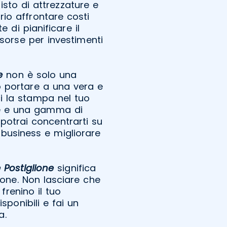
isto di attrezzature e
io affrontare costi
e di pianificare il
isorse per investimenti
e
non è solo una
ò portare a una vera e
ci la stampa nel tuo
te e una gamma di
 potrai concentrarti su
 business e migliorare
Postiglione
significa
ione. Non lasciare che
frenino il tuo
sponibili e fai un
a.