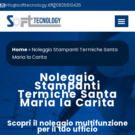
info@softtecnology.it
|
0825610435
Home
»
Noleggio Stampanti Termiche Santa
Maria la Carita
Noleggio
Stampanti
Termiche Santa
Maria la Carita
Scopri il
noleggio
multifunzione
per il tuo
ufficio