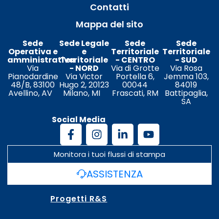
Contatti
Mappa del sito
Sede
Sede Legale
Sede
Sede
Operativa e
e
Territoriale
Territoriale
amministrativa
Territoriale
- CENTRO
- SUD
Via
- NORD
Via di Grotte
Via Rosa
Pianodardine
Via Victor
Portella 6,
Jemma 103,
48/B, 83100
Hugo 2, 20123
00044
84019
Avellino, AV
Milano, MI
Frascati, RM
Battipaglia,
SA
Social Media
Monitora i tuoi flussi di stampa
ASSISTENZA
Progetti R&S