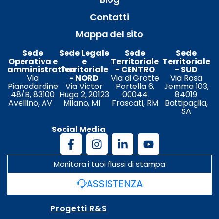
Contatti
Mappa del sito
Sede
Sede Legale
Sede
Sede
Operativa e
e
Territoriale
Territoriale
amministrativa
Territoriale
- CENTRO
- SUD
Via
- NORD
Via di Grotte
Via Rosa
Pianodardine
Via Victor
Portella 6,
Jemma 103,
48/B, 83100
Hugo 2, 20123
00044
84019
Avellino, AV
Milano, MI
Frascati, RM
Battipaglia,
SA
Social Media
Monitora i tuoi flussi di stampa
ASSISTENZA
Progetti R&S