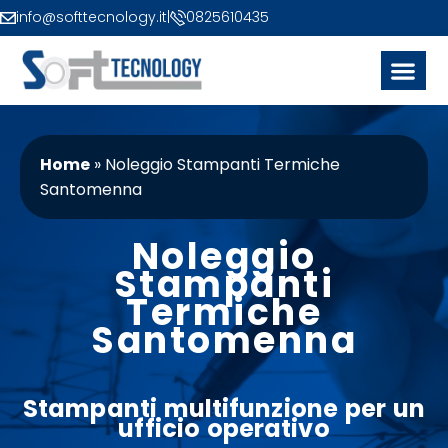
info@softtecnology.it
|
0825610435
Home
»
Noleggio Stampanti Termiche
Santomenna
Noleggio
Stampanti
Termiche
Santomenna
Stampanti
multifunzione
per un
ufficio
operativo