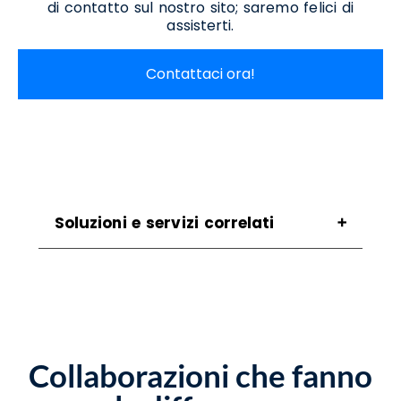
di contatto sul nostro sito; saremo felici di
assisterti.
Contattaci ora!
Soluzioni e servizi correlati
Assistenza Scanner Tortorella
Assistenza Stampanti Termiche Tortorella
Assistenza Stampanti Tortorella
Noleggio Scanner Tortorella
Noleggio Stampanti Tortorella
Collaborazioni che fanno
Vendita Stampanti Termiche Tortorella
Vendita Stampanti Tortorella