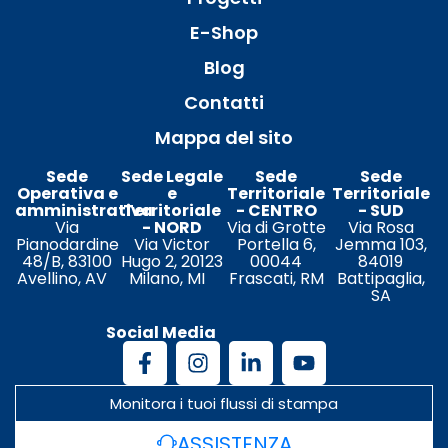
E-Shop
Blog
Contatti
Mappa del sito
Sede
Sede Legale
Sede
Sede
Operativa e
e
Territoriale
Territoriale
amministrativa
Territoriale
- CENTRO
- SUD
Via
- NORD
Via di Grotte
Via Rosa
Pianodardine
Via Victor
Portella 6,
Jemma 103,
48/B, 83100
Hugo 2, 20123
00044
84019
Avellino, AV
Milano, MI
Frascati, RM
Battipaglia,
SA
Social Media
Monitora i tuoi flussi di stampa
ASSISTENZA