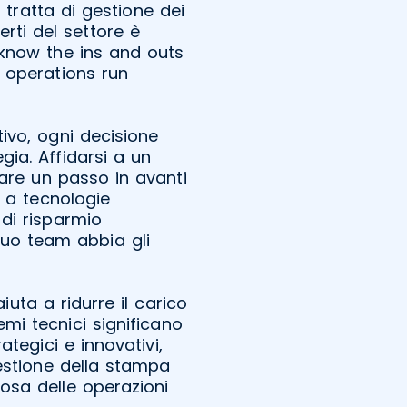
 tratta di gestione dei
rti del settore è
know the ins and outs
r operations run
ivo, ogni decisione
ia. Affidarsi a un
fare un passo in avanti
o a tecnologie
 di risparmio
tuo team abbia gli
iuta a ridurre il carico
emi tecnici significano
tegici e innovativi,
gestione della stampa
osa delle operazioni