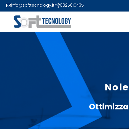
info@softtecnology.it
|
0825610435
Nole
Ottimizza