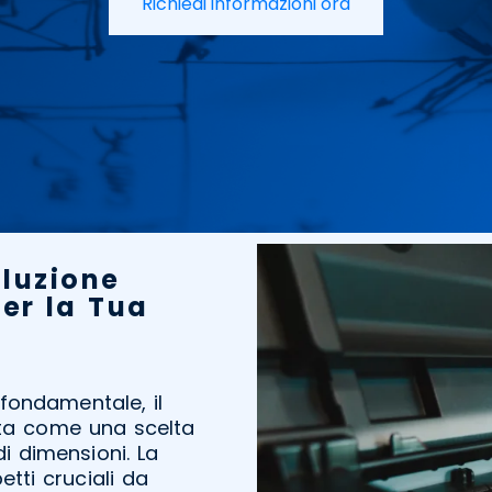
Richiedi informazioni ora
oluzione
per la Tua
fondamentale, il
ta come una scelta
i dimensioni. La
tti cruciali da