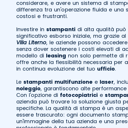
considerare, e avere un sistema di stampa
differenza tra un'operazione fluida e una 
costosi e frustranti.
Investire in
stampanti
di alta qualità può 
significativo esborso iniziale, ma grazie a
Villa Literno
, le aziende possono accedere
senza dover sostenere i costi elevati di a
modello di
leasing
non solo permette di r
offre anche la flessibilità necessaria per 
in continua evoluzione del tuo
ufficio
.
Le
stampanti
multifunzione
e
laser
, incl
noleggio
, garantiscono alte performance 
Con l'opzione di
fotocopiatrici
e
stampan
azienda può trovare la soluzione giusta pe
specifiche. La qualità di stampa è un asp
essere trascurato: ogni documento stam
un'immagine della tua azienda e una pres
professionale è fondamentale.