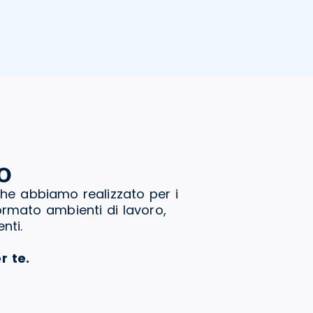
o
che abbiamo realizzato per i
formato ambienti di lavoro,
nti.
r te.