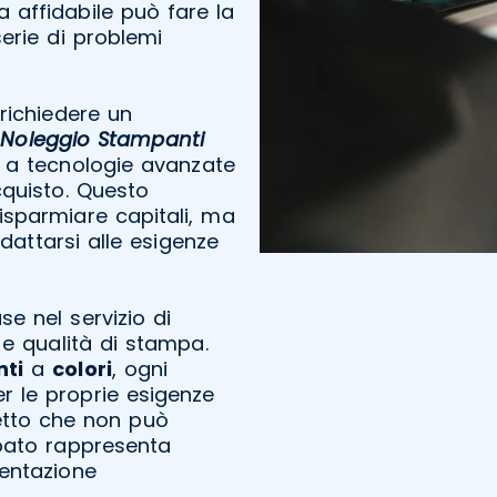
 affidabile può fare la
serie di problemi
richiedere un
l
Noleggio Stampanti
 a tecnologie avanzate
cquisto. Questo
isparmiare capitali, ma
adattarsi alle esigenze
use nel servizio di
e qualità di stampa.
ti
a
colori
, ogni
r le proprie esigenze
etto che non può
pato rappresenta
entazione