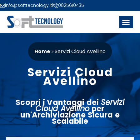
info@softtecnology.it
|
0825610435
Home
»
Servizi Cloud Avellino
Servizi Cloud
Avellino
Scopri i
Vantaggi
dei
Servizi
Cloud Avellino
per
un'
Archiviazione
Sicura e
Scalabile