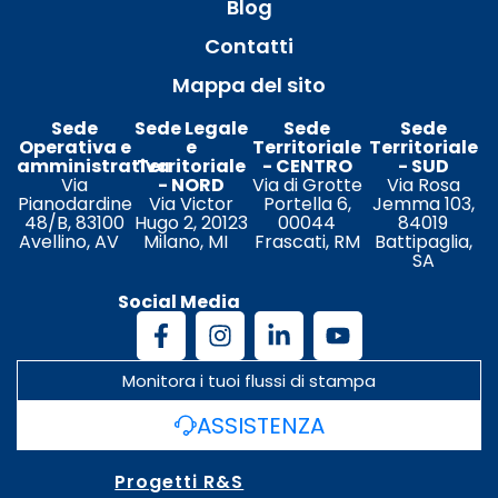
Blog
Contatti
Mappa del sito
Sede
Sede Legale
Sede
Sede
Operativa e
e
Territoriale
Territoriale
amministrativa
Territoriale
- CENTRO
- SUD
Via
- NORD
Via di Grotte
Via Rosa
Pianodardine
Via Victor
Portella 6,
Jemma 103,
48/B, 83100
Hugo 2, 20123
00044
84019
Avellino, AV
Milano, MI
Frascati, RM
Battipaglia,
SA
Social Media
Monitora i tuoi flussi di stampa
ASSISTENZA
Progetti R&S