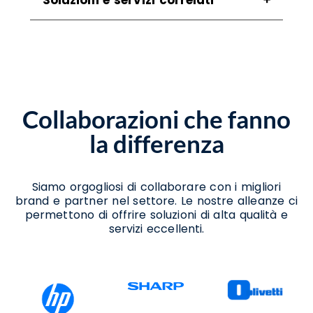
Agenzia Cybersecurity Benevento
Assistenza Cybersecurity Benevento
Assistenza Data Center Benevento
Assistenza Disaster Recovery Benevento
Assistenza Housing Benevento
Collaborazioni che fanno
Assistenza Server Benevento
Azienda Cybersecurity Benevento
la differenza
Azienda Disaster Recovery Benevento
Consulenza Cloud Benevento
Consulenza Cybersecurity Benevento
Consulenza Data Center Benevento
Siamo orgogliosi di collaborare con i migliori
Consulenza Disaster Recovery Benevento
brand e partner nel settore. Le nostre alleanze ci
Consulenza Hosting Benevento
permettono di offrire soluzioni di alta qualità e
Consulenza Server Benevento
servizi eccellenti.
Piani Disaster Recovery Benevento
Plan Audit Disaster Recovery Benevento
Progettazione Data Center Benevento
Realizzazione Piattaforme Cloud Benevento
Servizi Backup Benevento
Servizi Cloud Benevento