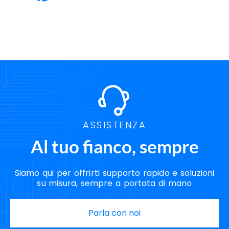
Servizi Cybersecurity Benevento
Servizi Data Center Benevento
Servizi Disaster Recovery Benevento
Servizi Hosting Benevento
Servizi Housing Benevento
Servizi Server Benevento
Soluzioni Backup Benevento
Soluzioni Cloud Benevento
Soluzioni Disaster Recovery Benevento
Soluzioni Housing Benevento
Soluzioni Server Benevento
Strategie Disaster Recovery Benevento
ASSISTENZA
Al tuo fianco, sempre
Siamo qui per offrirti supporto rapido e soluzioni
su misura, sempre a portata di mano
Parla con noi