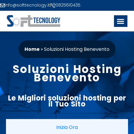
info@softtecnology.it
|
0825610435
Home
»
Soluzioni Hosting Benevento
Soluzioni Hosting
Benevento
Le
Migliori
soluzioni
hosting
per
il Tuo
Sito
Inizia Ora