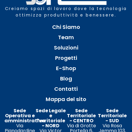
Creiamo spazi di lavoro dove la tecnologia
ottimizza produttività e benessere.
Chi Siamo
Team
Soluzioni
Progetti
E-Shop
Blog
Contatti
Mappa del sito
Sede
Sede Legale
Sede
Sede
Operativa e
e
Territoriale
Territoriale
amministrativa
Territoriale
- CENTRO
- SUD
Via
- NORD
Via di Grotte
Via Rosa
Pianodardine
Via Victor
Portella 6,
Jemma 103,