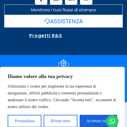
Monitora i tuoi flussi di stampa
ASSISTENZA
Progetti R&S
DOCUMENTAZIONE SLA
Diamo valore alla tua privacy
Utilizziamo i cookie per migliorare la tua esperienza di
SPECIFICHE TECNICHE
navigazione, offrirti pubblicità o contenuti personalizzati e
analizzare il nostro traffico. Cliccando “Accetta tutti”, acconsenti al
nostro utilizzo dei cookie.
© 2026 SOFT TECNOLOGY | P.IVA 02137470643
Privacy Policy
Personalizza
Rifiuta tutto
Accettare tutto