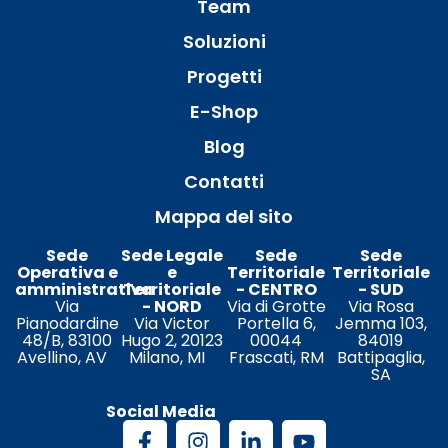
Team
Soluzioni
Progetti
E-Shop
Blog
Contatti
Mappa del sito
Sede
Sede Legale
Sede
Sede
Operativa e
e
Territoriale
Territoriale
amministrativa
Territoriale
- CENTRO
- SUD
Via
- NORD
Via di Grotte
Via Rosa
Pianodardine
Via Victor
Portella 6,
Jemma 103,
48/B, 83100
Hugo 2, 20123
00044
84019
Avellino, AV
Milano, MI
Frascati, RM
Battipaglia,
SA
Social Media