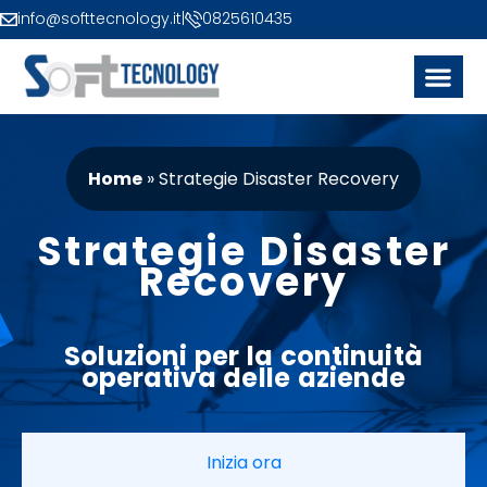
info@softtecnology.it
|
0825610435
Home
»
Strategie Disaster Recovery
Strategie Disaster
Recovery
Soluzioni
per la
continuità
operativa
delle
aziende
Inizia ora