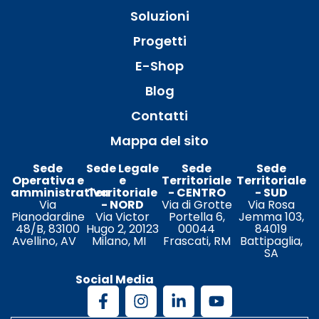
Soluzioni
Progetti
E-Shop
Blog
Contatti
Mappa del sito
Sede
Sede Legale
Sede
Sede
Operativa e
e
Territoriale
Territoriale
amministrativa
Territoriale
- CENTRO
- SUD
Via
- NORD
Via di Grotte
Via Rosa
Pianodardine
Via Victor
Portella 6,
Jemma 103,
48/B, 83100
Hugo 2, 20123
00044
84019
Avellino, AV
Milano, MI
Frascati, RM
Battipaglia,
SA
Social Media