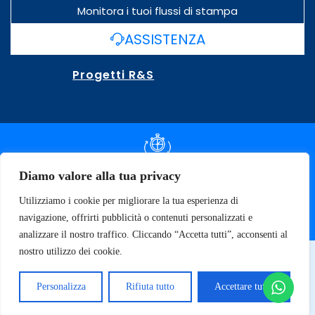
Monitora i tuoi flussi di stampa
ASSISTENZA
Progetti R&S
DOCUMENTAZIONE SLA
Diamo valore alla tua privacy
Utilizziamo i cookie per migliorare la tua esperienza di
SPECIFICHE TECNICHE
navigazione, offrirti pubblicità o contenuti personalizzati e
analizzare il nostro traffico. Cliccando “Accetta tutti”, acconsenti al
nostro utilizzo dei cookie.
© 2026 SOFT TECNOLOGY | P.IVA 02137470643
Privacy Policy
Personalizza
Rifiuta tutto
Accettare tutto