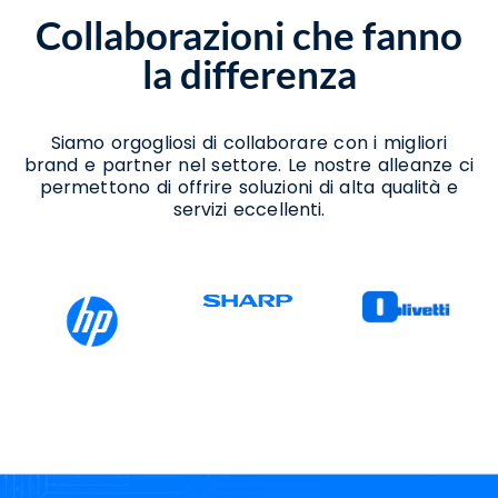
Assistenza Per Passaggio A Windows 11
Collaborazioni che fanno
Cannalonga
Consulenza Per Aggiornamento A Windows
la differenza
11 Cannalonga
Consulenza Per Migrazione A Windows 11
Cannalonga
Consulenza Per Passaggio A Windows 11
Siamo orgogliosi di collaborare con i migliori
Cannalonga
brand e partner nel settore. Le nostre alleanze ci
Supporto Aggiornamento Windows 11
permettono di offrire soluzioni di alta qualità e
Cannalonga
servizi eccellenti.
Supporto Migrazione A Windows 11
Cannalonga