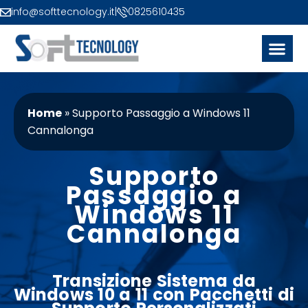
info@softtecnology.it
|
0825610435
Home
»
Supporto Passaggio a Windows 11
Cannalonga
Supporto
Passaggio a
Windows 11
Cannalonga
Transizione Sistema
da
Windows 10 a 11
con
Pacchetti di