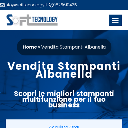
info@softtecnology.it
|
0825610435
Home
»
Vendita Stampanti Albanella
Vendita Stampanti
Albanella
Scopri le migliori
stampanti
multifunzione
per il tuo
business
Acquista Ora!