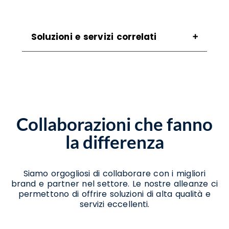
Soluzioni e servizi correlati
Assistenza Scanner Albanella
Assistenza Stampanti Albanella
Assistenza Stampanti Termiche Albanella
Noleggio Scanner Albanella
Noleggio Stampanti Albanella
Collaborazioni che fanno
Noleggio Stampanti Termiche Albanella
Vendita Stampanti Termiche Albanella
la differenza
Siamo orgogliosi di collaborare con i migliori
brand e partner nel settore. Le nostre alleanze ci
permettono di offrire soluzioni di alta qualità e
servizi eccellenti.