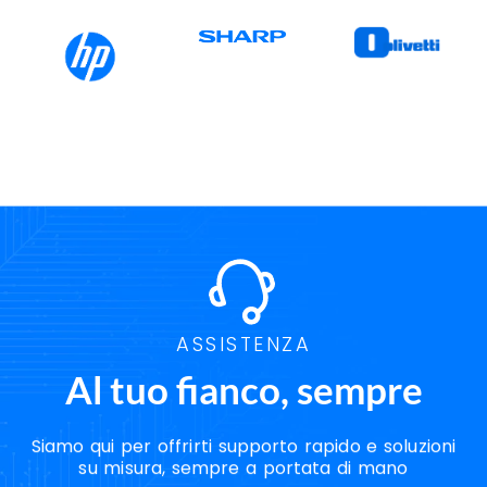
ASSISTENZA
Al tuo fianco, sempre
Siamo qui per offrirti supporto rapido e soluzioni
su misura, sempre a portata di mano