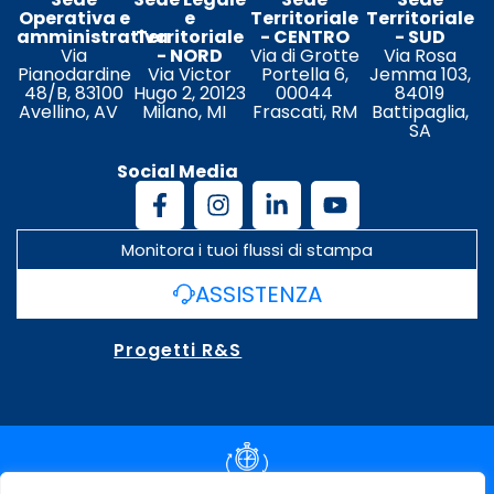
Operativa e
e
Territoriale
Territoriale
amministrativa
Territoriale
- CENTRO
- SUD
Via
- NORD
Via di Grotte
Via Rosa
Pianodardine
Via Victor
Portella 6,
Jemma 103,
48/B, 83100
Hugo 2, 20123
00044
84019
Avellino, AV
Milano, MI
Frascati, RM
Battipaglia,
SA
Social Media
Monitora i tuoi flussi di stampa
ASSISTENZA
Progetti R&S