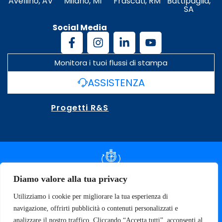
Avellino, AV
Milano, MI
Frascati, RM
Battipaglia,
SA
Social Media
Monitora i tuoi flussi di stampa
ASSISTENZA
Progetti R&S
DOCUMENTAZIONE SLA
Diamo valore alla tua privacy
Utilizziamo i cookie per migliorare la tua esperienza di
SPECIFICHE TECNICHE
navigazione, offrirti pubblicità o contenuti personalizzati e
analizzare il nostro traffico. Cliccando “Accetta tutti”, acconsenti al