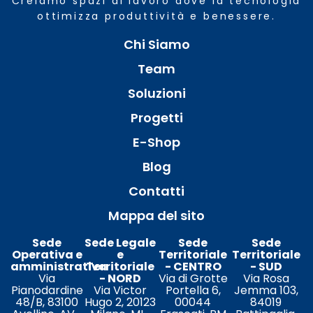
Creiamo spazi di lavoro dove la tecnologia
ottimizza produttività e benessere.
Chi Siamo
Team
Soluzioni
Progetti
E-Shop
Blog
Contatti
Mappa del sito
Sede
Sede Legale
Sede
Sede
Operativa e
e
Territoriale
Territoriale
amministrativa
Territoriale
- CENTRO
- SUD
Via
- NORD
Via di Grotte
Via Rosa
Pianodardine
Via Victor
Portella 6,
Jemma 103,
48/B, 83100
Hugo 2, 20123
00044
84019