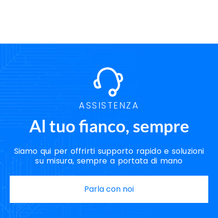
ASSISTENZA
Al tuo fianco, sempre
Siamo qui per offrirti supporto rapido e soluzioni
su misura, sempre a portata di mano
Parla con noi