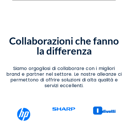
Assistenza Scanner Amorosi
Assistenza Stampanti Amorosi
Assistenza Stampanti Termiche Amorosi
Noleggio Scanner Amorosi
Noleggio Stampanti Amorosi
Collaborazioni che fanno
Noleggio Stampanti Termiche Amorosi
Vendita Stampanti Termiche Amorosi
la differenza
Siamo orgogliosi di collaborare con i migliori
brand e partner nel settore. Le nostre alleanze ci
permettono di offrire soluzioni di alta qualità e
servizi eccellenti.