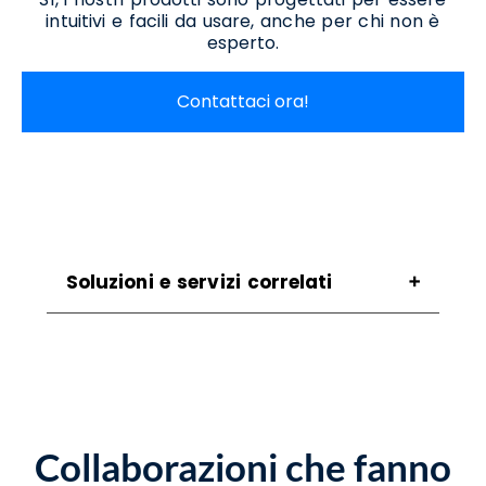
intuitivi e facili da usare, anche per chi non è
esperto.
Contattaci ora!
Soluzioni e servizi correlati
Assistenza Scanner Angri
Assistenza Stampanti Angri
Assistenza Stampanti Termiche Angri
Noleggio Scanner Angri
Noleggio Stampanti Angri
Collaborazioni che fanno
Noleggio Stampanti Termiche Angri
Vendita Stampanti Termiche Angri