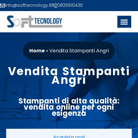
info@softtecnology.it
|
0825610435
Home
»
Vendita Stampanti Angri
Vendita Stampanti
Angri
Stampanti
di alta qualità:
vendita
online
per ogni
esigenza
Acquista ora!