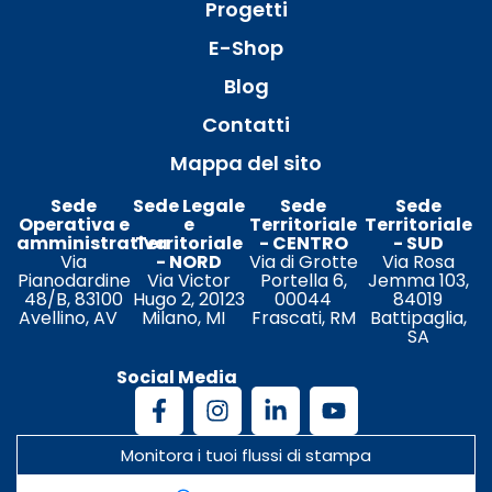
Progetti
E-Shop
Blog
Contatti
Mappa del sito
Sede
Sede Legale
Sede
Sede
Operativa e
e
Territoriale
Territoriale
amministrativa
Territoriale
- CENTRO
- SUD
Via
- NORD
Via di Grotte
Via Rosa
Pianodardine
Via Victor
Portella 6,
Jemma 103,
48/B, 83100
Hugo 2, 20123
00044
84019
Avellino, AV
Milano, MI
Frascati, RM
Battipaglia,
SA
Social Media
Monitora i tuoi flussi di stampa