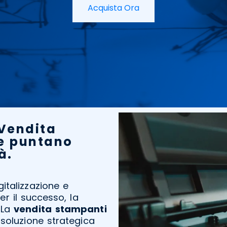
Acquista Ora
 Vendita
e puntano
à.
italizzazione e
er il successo, la
 La
vendita
stampanti
soluzione strategica