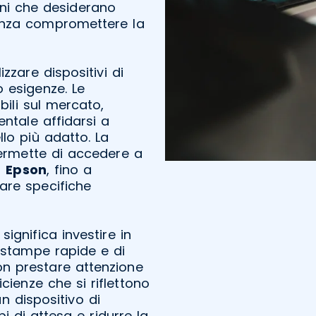
oni che desiderano
senza compromettere la
zzare dispositivi di
o esigenze. Le
ibili sul mercato,
ntale affidarsi a
llo più adatto. La
rmette di accedere a
a
Epson
, fino a
are specifiche
ignifica investire in
 stampe rapide e di
on prestare attenzione
cienze che si riflettono
un dispositivo di
di attesa e ridurre la