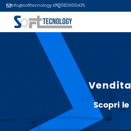
info@softtecnology.it
|
0825610435
Vendita
Scopri le