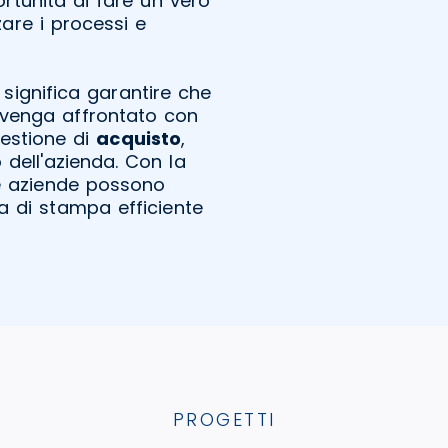
rtunità di fare un vero
zare i processi e
 significa garantire che
 venga affrontato con
estione di
acquisto
,
 dell'azienda. Con la
le aziende possono
ma di stampa efficiente
PROGETTI