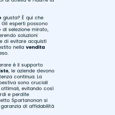
e
giusta? È qui che
. Gli esperti possono
 di selezione mirato,
erendo soluzioni
 di evitare acquisti
estito nella
vendita
eso.
rare è il supporto
isto
, le aziende devono
tenza continua. La
estiva sono cruciali
 ottimali, evitando così
di e perdite
etto Spartanonon si
garanzia di affidabilità