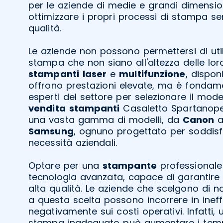
per le aziende di medie e grandi dimensi
ottimizzare i propri processi di stampa 
qualità.
Le aziende non possono permettersi di utili
stampa che non siano all'altezza delle lor
stampanti
laser
e
multifunzione
, dispon
offrono prestazioni elevate, ma è fondame
esperti del settore per selezionare il mode
vendita
stampanti
Casaletto Spartanope
una vasta gamma di modelli, da
Canon
Samsung
, ognuno progettato per soddisf
necessità aziendali.
Optare per una
stampante
professionale s
tecnologia avanzata, capace di garantire
alta qualità. Le aziende che scelgono di n
a questa scelta possono incorrere in ineffi
negativamente sui costi operativi. Infatti, 
stampa inadeguato può aumentare i tempi 