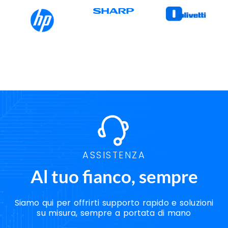
ASSISTENZA
Al tuo fianco, sempre
Siamo qui per offrirti supporto rapido e soluzioni
su misura, sempre a portata di mano