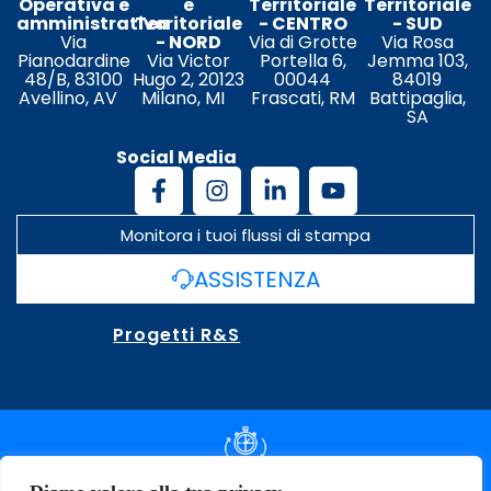
Operativa e
e
Territoriale
Territoriale
amministrativa
Territoriale
- CENTRO
- SUD
Via
- NORD
Via di Grotte
Via Rosa
Pianodardine
Via Victor
Portella 6,
Jemma 103,
48/B, 83100
Hugo 2, 20123
00044
84019
Avellino, AV
Milano, MI
Frascati, RM
Battipaglia,
SA
Social Media
Monitora i tuoi flussi di stampa
ASSISTENZA
Progetti R&S
DOCUMENTAZIONE SLA