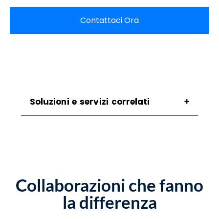
Contattaci Ora
Soluzioni e servizi correlati
Assistenza Scanner Cesa
Assistenza Stampanti Cesa
Assistenza Stampanti Termiche Cesa
Noleggio Scanner Cesa
Noleggio Stampanti Cesa
Collaborazioni che fanno
Noleggio Stampanti Termiche Cesa
Vendita Stampanti Termiche Cesa
la differenza