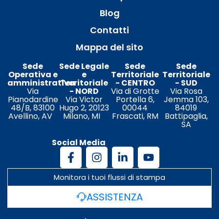
Blog
Contatti
Mappa del sito
Sede
Sede Legale
Sede
Sede
Operativa e
e
Territoriale
Territoriale
amministrativa
Territoriale
- CENTRO
- SUD
Via
- NORD
Via di Grotte
Via Rosa
Pianodardine
Via Victor
Portella 6,
Jemma 103,
48/B, 83100
Hugo 2, 20123
00044
84019
Avellino, AV
Milano, MI
Frascati, RM
Battipaglia,
SA
Social Media
Monitora i tuoi flussi di stampa
ASSISTENZA