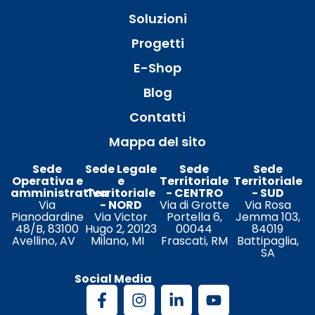
Soluzioni
Progetti
E-Shop
Blog
Contatti
Mappa del sito
Sede
Sede Legale
Sede
Sede
Operativa e
e
Territoriale
Territoriale
amministrativa
Territoriale
- CENTRO
- SUD
Via
- NORD
Via di Grotte
Via Rosa
Pianodardine
Via Victor
Portella 6,
Jemma 103,
48/B, 83100
Hugo 2, 20123
00044
84019
Avellino, AV
Milano, MI
Frascati, RM
Battipaglia,
SA
Social Media