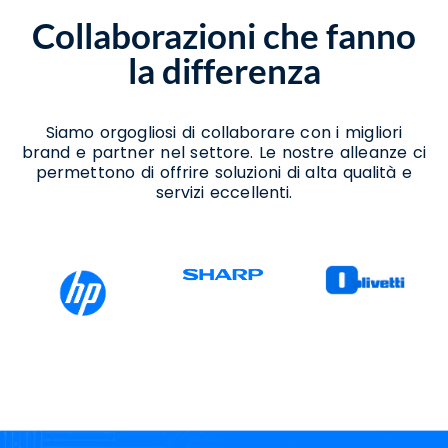
Noleggio Stampanti Mugnano Del Cardinale
Collaborazioni che fanno
Noleggio Stampanti Termiche Mugnano Del
Cardinale
la differenza
Vendita Stampanti Termiche Mugnano Del
Cardinale
Siamo orgogliosi di collaborare con i migliori
brand e partner nel settore. Le nostre alleanze ci
permettono di offrire soluzioni di alta qualità e
servizi eccellenti.