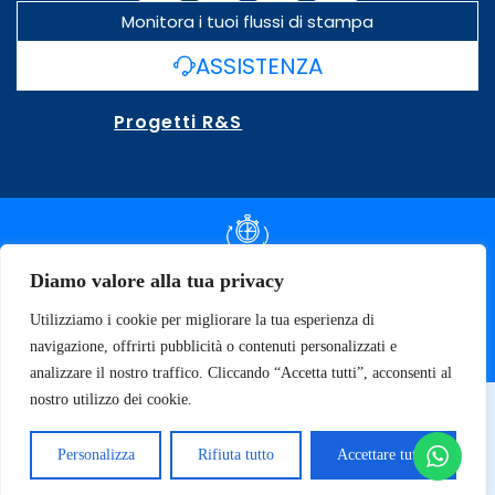
Monitora i tuoi flussi di stampa
ASSISTENZA
Progetti R&S
DOCUMENTAZIONE SLA
Diamo valore alla tua privacy
Utilizziamo i cookie per migliorare la tua esperienza di
SPECIFICHE TECNICHE
navigazione, offrirti pubblicità o contenuti personalizzati e
analizzare il nostro traffico. Cliccando “Accetta tutti”, acconsenti al
nostro utilizzo dei cookie.
© 2026 SOFT TECNOLOGY | P.IVA 02137470643
Privacy Policy
Personalizza
Rifiuta tutto
Accettare tutto