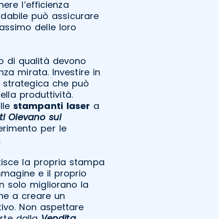
ere l’efficienza
fidabile può assicurare
ssimo delle loro
o di qualità devono
nza mirata. Investire in
e strategica che può
lla produttività.
lle
stampanti
laser
a
i Olevano sul
erimento per le
.
stisce la propria stampa
mmagine e il proprio
n solo migliorano la
he a creare un
tivo. Non aspettare
erte dalla
Vendita