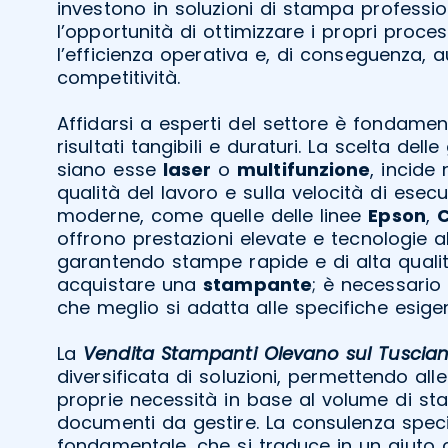
investono in soluzioni di stampa professi
l’opportunità di ottimizzare i propri proces
l’efficienza operativa e, di conseguenza, 
competitività.
Affidarsi a esperti del settore è fondamen
risultati tangibili e duraturi. La scelta dell
siano esse
laser
o
multifunzione
, incide
qualità del lavoro e sulla velocità di esec
moderne, come quelle delle linee
Epson
,
offrono prestazioni elevate e tecnologie a
garantendo stampe rapide e di alta quali
acquistare una
stampante
; è necessario 
che meglio si adatta alle specifiche esigen
La
Vendita Stampanti Olevano sul Tuscia
diversificata di soluzioni, permettendo alle
proprie necessità in base al volume di sta
documenti da gestire. La consulenza specia
fondamentale, che si traduce in un aiuto 