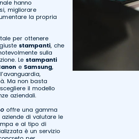
onale hanno
si, migliorare
aumentare la propria
tale per ottenere
e giuste
stampanti
, che
 notevolmente sulla
uzione. Le
stampanti
Canon
e
Samsung
,
ll’avanguardia,
tà. Ma non basta
scegliere il modello
ze aziendali.
no
offre una gamma
 aziende di valutare le
mpa e al tipo di
lizzata è un servizio
concreto per