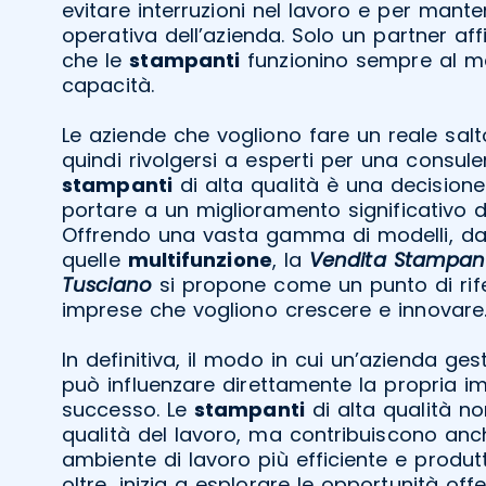
evitare interruzioni nel lavoro e per manten
operativa dell’azienda. Solo un partner af
che le
stampanti
funzionino sempre al ma
capacità.
Le aziende che vogliono fare un reale salt
quindi rivolgersi a esperti per una consule
stampanti
di alta qualità è una decision
portare a un miglioramento significativo de
Offrendo una vasta gamma di modelli, da
quelle
multifunzione
, la
Vendita Stampant
Tusciano
si propone come un punto di rif
imprese che vogliono crescere e innovare
In definitiva, il modo in cui un’azienda ge
può influenzare direttamente la propria i
successo. Le
stampanti
di alta qualità no
qualità del lavoro, ma contribuiscono anc
ambiente di lavoro più efficiente e produt
oltre, inizia a esplorare le opportunità off