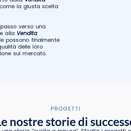
come la giusta scelta
mo passo verso una
ie alla
Vendita
nde possono finalmente
ualità delle loro
ione sul mercato.
PROGETTI
Le nostre storie di success
 una storia “cucita a misura”. Sfoglia i progetti 