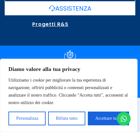
ASSISTENZA
Progetti R&S
DOCUMENTAZIONE SLA
Diamo valore alla tua privacy
Utilizziamo i cookie per migliorare la tua esperienza di
SPECIFICHE TECNICHE
navigazione, offrirti pubblicità o contenuti personalizzati e
analizzare il nostro traffico. Cliccando “Accetta tutti”, acconsenti al
nostro utilizzo dei cookie.
© 2026 SOFT TECNOLOGY | P.IVA 02137470643
Privacy Policy
Personalizza
Rifiuta tutto
Accettare tutto
Termini e Condizioni