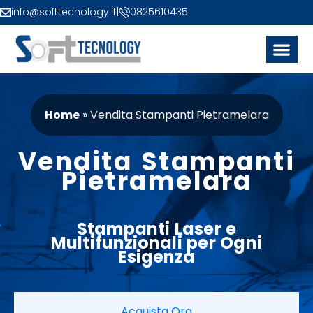
info@softtecnology.it
|
0825610435
Home
»
Vendita Stampanti Pietramelara
Vendita Stampanti
Pietramelara
Stampanti
Laser
e
Multifunzionali per Ogni
Esigenza
Acquista Ora