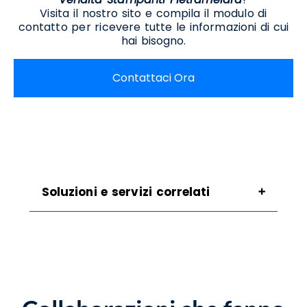
Visita il nostro sito e compila il modulo di
contatto per ricevere tutte le informazioni di cui
hai bisogno.
Contattaci Ora
Soluzioni e servizi correlati
Assistenza Scanner Pietramelara
Assistenza Stampanti Pietramelara
Assistenza Stampanti Termiche
Pietramelara
Noleggio Scanner Pietramelara
Noleggio Stampanti Pietramelara