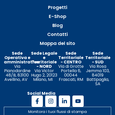
Progetti
E-Shop
Blog
Contatti
Mappa del sito
Sede
Sede Legale
Sede
Sede
Operativa e
e
Territoriale
Territoriale
amministrativa
Territoriale
- CENTRO
- SUD
Via
- NORD
Via di Grotte
Via Rosa
Pianodardine
Via Victor
Portella 6,
Jemma 103,
48/B, 83100
Hugo 2, 20123
00044
84019
Avellino, AV
Milano, MI
Frascati, RM
Battipaglia,
SA
Social Media
Monitora i tuoi flussi di stampa