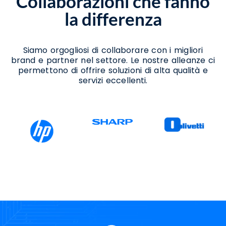
Collaborazioni che fanno
Noleggio Stampanti Termiche Pietramelara
la differenza
Vendita Stampanti Termiche Pietramelara
Siamo orgogliosi di collaborare con i migliori
brand e partner nel settore. Le nostre alleanze ci
permettono di offrire soluzioni di alta qualità e
servizi eccellenti.