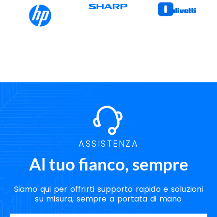
ASSISTENZA
Al tuo fianco, sempre
Siamo qui per offrirti supporto rapido e soluzioni
su misura, sempre a portata di mano