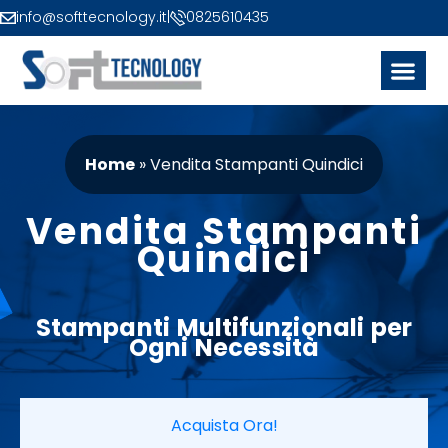
info@softtecnology.it
|
0825610435
Home
»
Vendita Stampanti Quindici
Vendita Stampanti
Quindici
Stampanti
Multifunzionali per
Ogni Necessità
Acquista Ora!