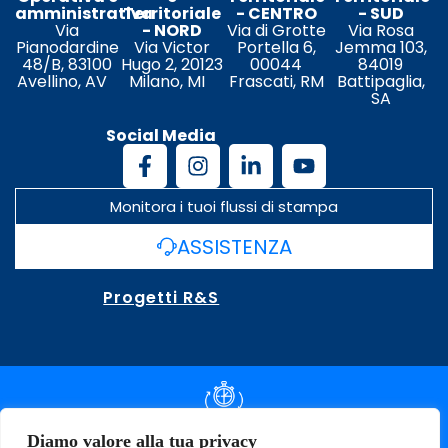
amministrativa
Territoriale
- CENTRO
- SUD
Via
- NORD
Via di Grotte
Via Rosa
Pianodardine
Via Victor
Portella 6,
Jemma 103,
48/B, 83100
Hugo 2, 20123
00044
84019
Avellino, AV
Milano, MI
Frascati, RM
Battipaglia,
SA
Social Media
Monitora i tuoi flussi di stampa
ASSISTENZA
Progetti R&S
DOCUMENTAZIONE SLA
Diamo valore alla tua privacy