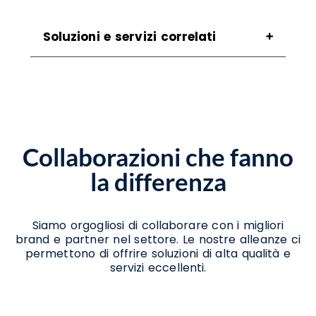
Soluzioni e servizi correlati
Assistenza Scanner Quindici
Assistenza Stampanti Termiche Quindici
Noleggio Scanner Quindici
Noleggio Stampanti Quindici
Noleggio Stampanti Termiche Quindici
Collaborazioni che fanno
Vendita Stampanti Termiche Quindici
la differenza
Siamo orgogliosi di collaborare con i migliori
brand e partner nel settore. Le nostre alleanze ci
permettono di offrire soluzioni di alta qualità e
servizi eccellenti.